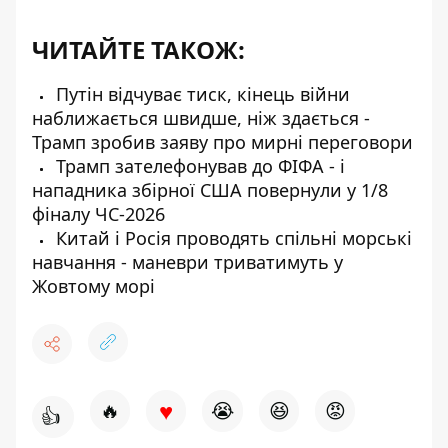
ЧИТАЙТЕ ТАКОЖ:
Путін відчуває тиск, кінець війни
наближається швидше, ніж здається -
Трамп зробив заяву про мирні переговори
Трамп зателефонував до ФІФА - і
нападника збірної США повернули у 1/8
фіналу ЧС-2026
Китай і Росія проводять спільні морські
навчання - маневри триватимуть у
Жовтому морі
♥
🔥
😭
😆
😡
👍