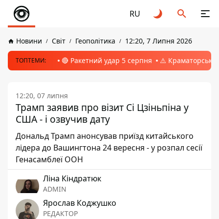
RU
Новини
Світ
Геополітика
12:20, 7 Липня 2026
🔴 Ракетний удар 5 серпня
⚠️ Краматорськ, 
ТОПТЕМИ:
12:20, 07 липня
Трамп заявив про візит Сі Цзіньпіна у
США - і озвучив дату
Дональд Трамп анонсував приїзд китайського
лідера до Вашингтона 24 вересня - у розпал сесії
Генасамблеї ООН
Ліна Кіндратюк
ADMIN
Ярослав Коджушко
РЕДАКТОР