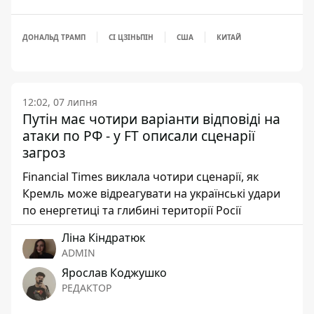
ДОНАЛЬД ТРАМП
СІ ЦЗІНЬПІН
США
КИТАЙ
12:02, 07 липня
Путін має чотири варіанти відповіді на
атаки по РФ - у FT описали сценарії
загроз
Financial Times виклала чотири сценарії, як
Кремль може відреагувати на українські удари
по енергетиці та глибині території Росії
Ліна Кіндратюк
ADMIN
Ярослав Коджушко
РЕДАКТОР