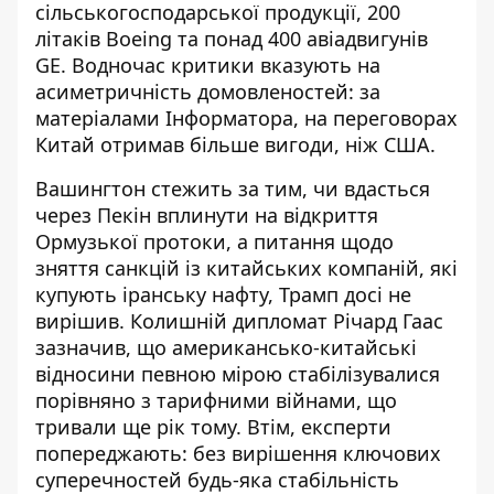
сільськогосподарської продукції, 200
літаків Boeing та понад 400 авіадвигунів
GE. Водночас критики вказують на
асиметричність домовленостей: за
матеріалами
Інформатора
, на переговорах
Китай отримав більше вигоди, ніж США.
Вашингтон стежить за тим, чи вдасться
через Пекін вплинути на відкриття
Ормузької протоки, а питання щодо
зняття санкцій із китайських компаній, які
купують іранську нафту, Трамп досі не
вирішив. Колишній дипломат Річард Гаас
зазначив, що американсько-китайські
відносини певною мірою стабілізувалися
порівняно з тарифними війнами, що
тривали ще рік тому. Втім, експерти
попереджають: без вирішення ключових
суперечностей будь-яка стабільність