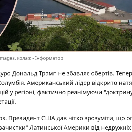
 images, колаж - Інформатор
уро Дональд Трамп не збавляє обертів. Тепер
Колумбія. Американський лідер відкрито нат
ій у регіоні
, фактично реанімуючи "доктрин
тації.
os
. Президент США дав чітко зрозуміти, що о
 "зачистки" Латинської Америки від недружніх