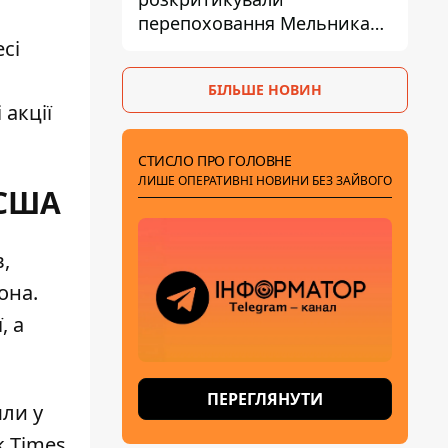
перепоховання Мельника
через ризик дипломатичної
сі
ізоляції
БІЛЬШЕ НОВИН
акції
СТИСЛО ПРО ГОЛОВНЕ
ЛИШЕ ОПЕРАТИВНІ НОВИНИ БЕЗ ЗАЙВОГО
 США
,
тона
.
, а
ПЕРЕГЛЯНУТИ
шли
у
k Times