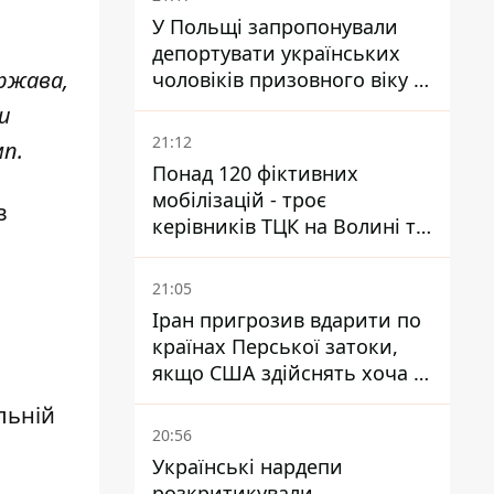
У Польщі запропонували
депортувати українських
ержава,
чоловіків призовного віку -
кого це може торкнутися
и
21:12
мп.
Понад 120 фіктивних
мобілізацій - троє
в
керівників ТЦК на Волині та
Буковині отримали підозри
за фейкові звіти
21:05
Іран пригрозив вдарити по
країнах Перської затоки,
якщо США здійснять хоча б
одну атаку - Reuters
льній
20:56
Українські нардепи
розкритикували