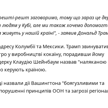
 врешті-решт заговоримо, тому що зараз це д
и людям у Кубі, але ми також хочемо допомогт
 живуть у нашій країні", - заявив Дональд Тра
дресу Колумбії та Мексики. Трамп звинувати
тро у виробництві кокаїну, порадивши йому
лідерку Клаудію Шейнбаум назвав "наляканою
но керують країною.
і назвали дії Вашингтона "боягузливими та
орушенні принципів ООН та загрозі регіона