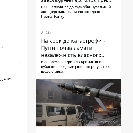
заволодіння 9,2 млрд грн
ПриватБанку скерували до
САП направила до суду обвинувальний
акт щодо олігарха та експосадовців
суду
ПриватБанку
22:33
На крок до катастрофи -
 в
Путін почав ламати
незалежність власного
Центробанку, змусивши
Bloomberg розкрив, як Кремль вперше
публічно продавив рішення регулятора
знизити базову ставку
щодо ставки.
ід час