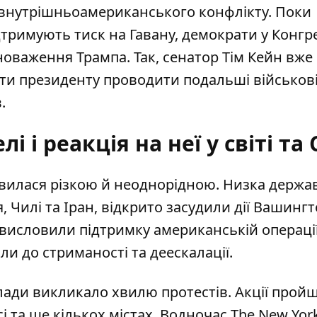
 внутрішньоамериканського конфлікту. Поки
дтримують тиск на Гавану, демократи у Конгре
важення Трампа. Так, сенатор Тім Кейн вже
ти президенту проводити подальші військові 
.
і і реакція на неї у світі та
явилася різкою й неоднорідною. Низка держав
, Чилі та Іран,
відкрито засудили дії Вашинг
 висловили підтримку американській операції
и до стриманості та деескалації.
лади викликало хвилю протестів.
Акції прой
сі та ще кількох містах. Водночас The New Yor