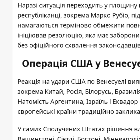
Наразі ситуація переходить у площину
республіканці, зокрема Марко Рубіо, пі
намагаються терміново обмежити повно
ініціював резолюцію, яка має заборони
без офіційного схвалення законодавців
Операція США у Венесуел
Реакція на удари США по Венесуелі ви
зокрема Китай, Росія, Білорусь, Бразилія
Натомість Аргентина, Ізраїль і Еквадор
європейські країни традиційно закликал
У самих Сполучених Штатах рішення в
Вашингтоні, Сієтлі, Бостоні, Міннеаполі