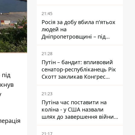
біль – він очолив народне
голосування
21:45
Росія за добу вбила п'ятьох
людей на
Дніпропетровщині – під
ударами опинилися п'ять
районів області
21:28
Путін – бандит: впливовий
сенатор-республіканець Рік
 під
Скотт закликав Конгрес
притягнути РФ до
якнув
відповідальності за війну в
у
21:23
Україні
Путіна час поставити на
коліна - у США назвали
шлях до завершення війни -
перація
National Security Journal
21:17