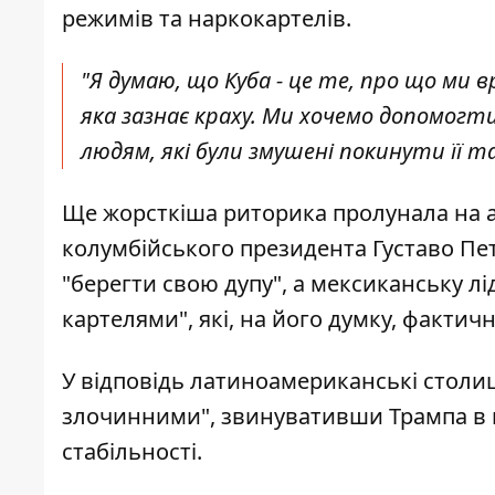
режимів та наркокартелів.
"Я думаю, що Куба - це те, про що ми
яка зазнає краху. Ми хочемо допомогт
людям, які були змушені покинути її та
Ще жорсткіша риторика пролунала на а
колумбійського президента Густаво Пе
"берегти свою дупу", а мексиканську 
картелями", які, на його думку, фактич
У відповідь латиноамериканські столиц
злочинними", звинувативши Трампа в п
стабільності.