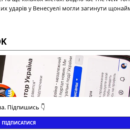
их ударів у Венесуелі
могли загинути
щонай
OK
на. Підпишись 👇
ПІДПИСАТИСЯ