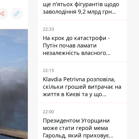
ще п'ятьох фігурантів щодо
заволодіння 9,2 млрд грн
ПриватБанку скерували до
суду
22:33
На крок до катастрофи -
Путін почав ламати
незалежність власного
Центробанку, змусивши
знизити базову ставку
22:15
Klavdia Petrivna розповіла,
скільки грошей витрачає на
життя в Києві та у що
вкладає мільйони
22:00
Президентом Угорщини
може стати герой мема
Гарольд, який приховує