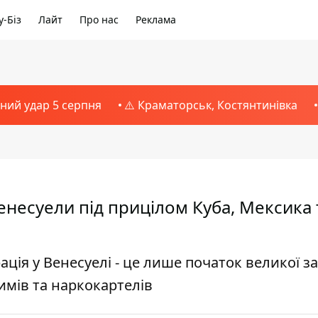
-Біз
Лайт
Про нас
Реклама
тний удар 5 серпня
⚠️ Краматорськ, Костянтинівка
енесуели під прицілом Куба, Мексика 
ція у Венесуелі - це лише початок великої з
имів та наркокартелів