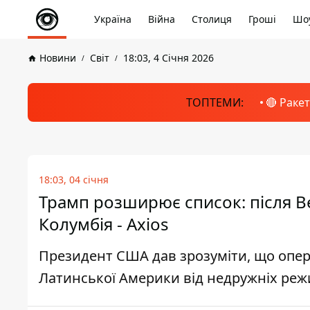
Україна
Війна
Столиця
Гроші
Шоу
Новини
Світ
18:03, 4 Січня 2026
ТОПТЕМИ:
🔴 Раке
18:03, 04 січня
Трамп розширює список: після В
Колумбія - Axios
Президент США дав зрозуміти, що опера
Латинської Америки від недружніх реж