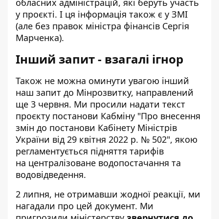
обласних адміністрацій, які беруть участь
у проєкті. І ця інформація також є у ЗМІ
(але без правок міністра фінансів Сергія
Марченка).
Інший запит - взагалі ігнор
Також не можна оминути увагою інший
наш запит до Мінрозвитку, направлений
ще 3 червня. Ми просили надати текст
проєкту постанови Кабміну "Про внесення
змін до постанови Кабінету Міністрів
України від 29 квітня 2022 р. № 502", якою
регламентується підняття тарифів
на централізоване водопостачання та
водовідведення.
2 липня, не отримавши жодної реакції, ми
нагадали про цей документ. Ми
пригрозили міністерству
звернутися до