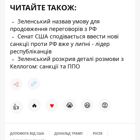
ЧИТАЙТЕ ТАКОЖ:
Зеленський назвав умову для
продовження переговорів з РФ
Сенат США сподівається ввести нові
санкції проти РФ вже у липні - лідер
республіканців
Зеленський розкрив деталі розмови з
Келлогом: санкції та ППО
♥
🔥
😭
😆
😡
👍
ДОПОМОГА ВІД США
ДОНАЛЬД ТРАМП
РОСІЯ