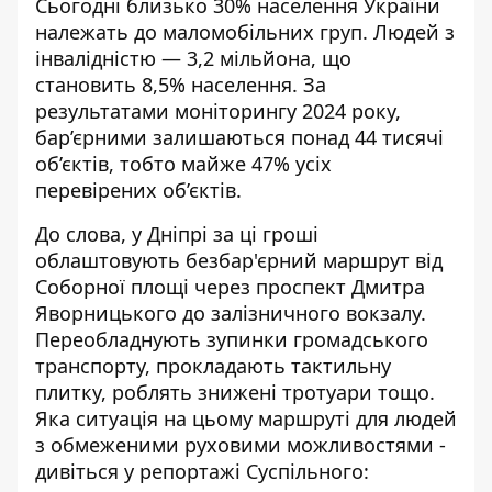
Сьогодні близько 30% населення України
належать до маломобільних груп. Людей з
інвалідністю — 3,2 мільйона, що
становить 8,5% населення. За
результатами моніторингу 2024 року,
бар’єрними залишаються понад 44 тисячі
об’єктів, тобто майже 47% усіх
перевірених об’єктів.
До слова, у Дніпрі за ці гроші
облаштовують безбар'єрний маршрут від
Соборної площі через проспект Дмитра
Яворницького
до залізничного вокзалу.
Переобладнують зупинки громадського
транспорту, прокладають тактильну
плитку, роблять знижені тротуари тощо.
Яка ситуація на цьому маршруті для людей
з обмеженими руховими можливостями -
дивіться у репортажі Суспільного: