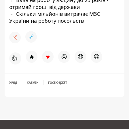
Взяв на роботу людину до 25 років -
отримай гроші від держави
Скільки мільйонів витрачає МЗС
України на роботу посольств
♥
🔥
😭
😆
😡
👍
УРЯД
КАБМІН
ГОСБЮДЖЕТ