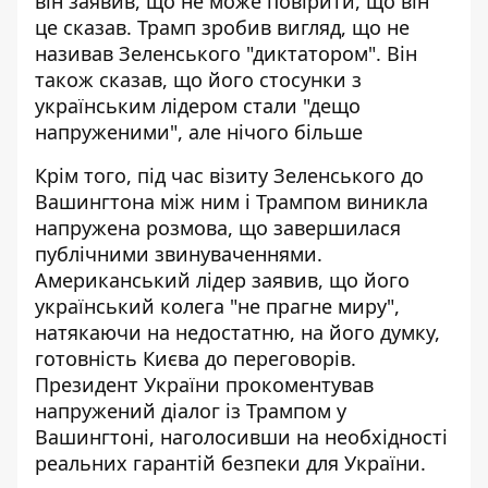
він заявив, що не може повірити, що він
це сказав. Трамп зробив вигляд, що не
називав Зеленського "диктатором". Він
також сказав, що його стосунки з
українським лідером стали
"дещо
напруженими"
, але нічого більше
Крім того, під час візиту Зеленського до
Вашингтона між ним і Трампом виникла
напружена розмова, що завершилася
публічними звинуваченнями.
Американський лідер заявив, що його
український колега "не прагне миру",
натякаючи на недостатню, на його думку,
готовність Києва до переговорів.
Президент України прокоментував
напружений діалог із Трампом у
Вашингтоні, наголосивши на необхідності
реальних
гарантій безпеки для України
.