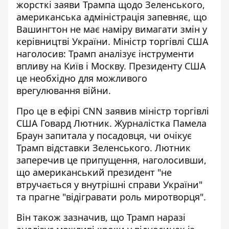
жорсткі заяви
Трампа щодо Зеленського
,
американська адміністрація запевняє, що
Вашингтон не має наміру вимагати змін у
керівництві України. Міністр торгівлі США
наголосив: Трамп аналізує інструменти
впливу на Київ і Москву. Президенту США
це необхідно для можливого
врегулювання війни.
Про це в ефірі CNN заявив міністр торгівлі
США Говард Лютник. Журналістка Памела
Браун запитала у посадовця, чи очікує
Трамп відставки Зеленського. Лютник
заперечив це припущення, наголосивши,
що американський президент "не
втручається у внутрішні справи України"
та прагне
"відігравати роль миротворця
".
Він також зазначив, що Трамп наразі