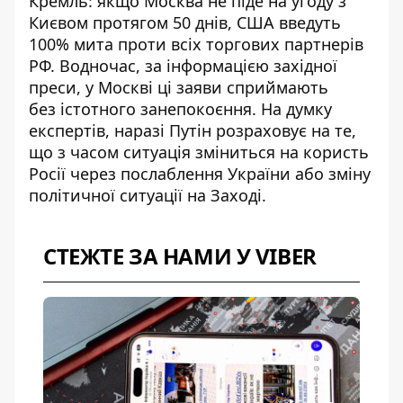
Кремль: якщо Москва не піде на угоду з
Києвом протягом 50 днів, США введуть
100% мита проти всіх торгових партнерів
РФ. Водночас, за інформацією західної
преси, у Москві ці заяви сприймають
без
істотного занепокоєння
. На думку
експертів, наразі Путін розраховує на те,
що з часом ситуація
зміниться на користь
Росії
через послаблення України або зміну
політичної ситуації на Заході.
СТЕЖТЕ ЗА НАМИ У VIBER