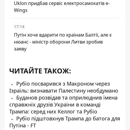
Uklon придбав сервіс електросамокатів e-
Wings
17:14
Путін хоче вдарити по країнам Балтії, але є
нюанс - міністр оборони Литви зробив
заяву
ЧИТАЙТЕ ТАКОЖ:
Рубіо посварився з Макроном через
Ізраїль: визнавати Палестину необдумано
Буданов розвідав та оприлюднив імена
справжніх друзів України в команді
Трампа: серед них Келлог та Рубіо
Рубіо підштовхнув Трампа до батога для
Путіна - FT