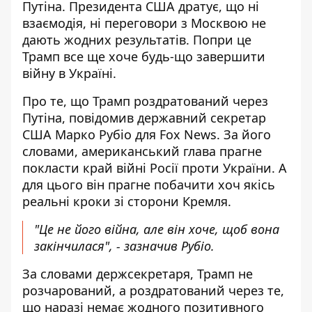
Путіна.
Президента США дратує
, що ні
взаємодія, ні переговори з Москвою не
дають жодних результатів. Попри це
Трамп все ще хоче будь-що завершити
війну в Україні.
Про те, що Трамп роздратований через
Путіна, повідомив державний секретар
США Марко Рубіо для
Fox News
. За його
словами, американський глава прагне
покласти край війні Росії проти України. А
для цього він прагне побачити хоч якісь
реальні кроки зі сторони Кремля.
"Це не його війна, але він хоче, щоб вона
закінчилася", - зазначив Рубіо.
За словами держсекретаря, Трамп не
розчарований, а роздратований через те,
що наразі немає жодного позитивного