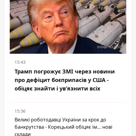
15:43
Трамп погрожує ЗМІ через новини
про дефіцит боєприпасів у США -
обіцяє знайти і ув’язнити всіх
15:36
Великі роботодавці України за крок до
банкрутства - Корецький обіцяє їм… нові
склади