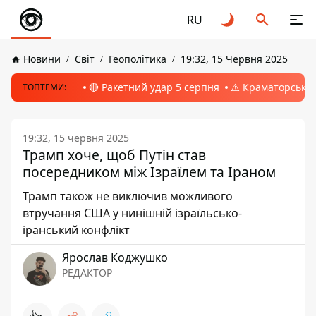
RU
Новини
Світ
Геополітика
19:32, 15 Червня 2025
🔴 Ракетний удар 5 серпня
⚠️ Краматорськ, 
ТОПТЕМИ:
19:32, 15 червня 2025
Трамп хоче, щоб Путін став
посередником між Ізраїлем та Іраном
Трамп також не виключив можливого
втручання США у нинішній ізраїльсько-
іранський конфлікт
Ярослав Коджушко
РЕДАКТОР