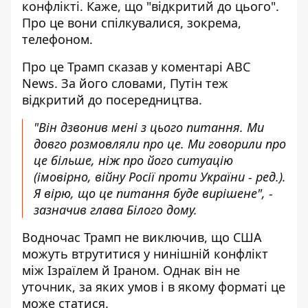
конфлікті. Каже, що "відкритий до цього".
Про це
вони спілкувалися, зокрема,
телефоном
.
Про це Трамп сказав у коментарі ABC
News. За його словами, Путін
теж
відкритий до посередництва
.
"Він дзвонив мені з цього питання. Ми
довго розмовляли про це. Ми говорили про
це більше, ніж про його ситуацію
(імовірно, війну Росії проти України - ред.).
Я вірю, що це питання буде вирішене", -
зазначив глава Білого дому.
Водночас Трамп не виключив, що США
можуть втрутитися у нинішній конфлікт
між Ізраїлем й Іраном. Однак він не
уточник, за яких умов і в якому форматі це
може статися.