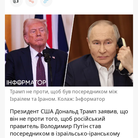
👍
Трамп не проти, щоб був посередником між
Ізраїлем та Іраном. Колаж: Інформатор
Президент США Дональд Трамп заявив, що
він не проти того, щоб російський
правитель Володимир Путін став
посередником в ізраїльсько-іранському