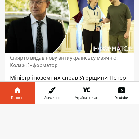
Сійярто видав нову антиукраїнську маячню.
Колаж: Інформатор
Міністр іноземних справ Угорщини Петер
Сійярто
видав нову антиукраїнську заяву
.
Цього разу він вигадав інформацію про
Головна
Актуально
Україна на часі
Youtube
нібито існування "таємного плану фон дер
Ляєн - Зеленського". І цей план буцімто
Інформатор у
Завантажити
повинен "зруйнувати економіку
телефоні
👉
Центральної Європи".
Про це він
сказав в ефірі провладної