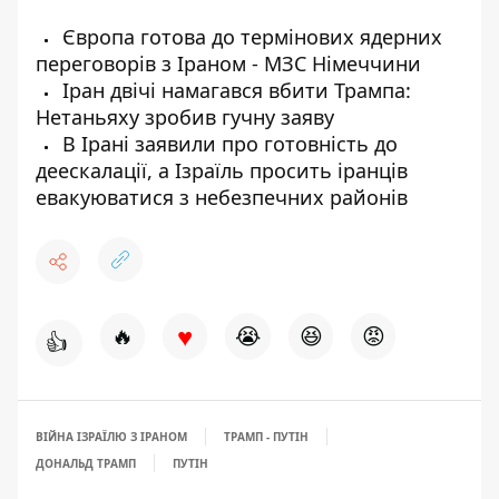
Європа готова до термінових ядерних
переговорів з Іраном - МЗС Німеччини
Іран двічі намагався вбити Трампа:
Нетаньяху зробив гучну заяву
В Ірані заявили про готовність до
деескалації, а Ізраїль просить іранців
евакуюватися з небезпечних районів
♥
🔥
😭
😆
😡
👍
ВІЙНА ІЗРАЇЛЮ З ІРАНОМ
ТРАМП - ПУТІН
ДОНАЛЬД ТРАМП
ПУТІН