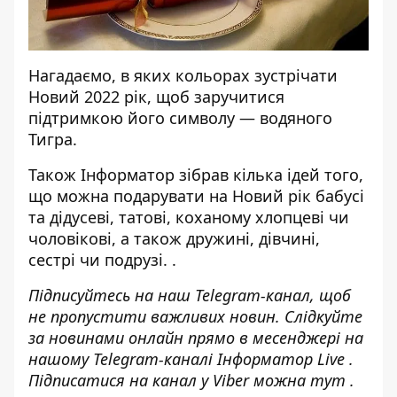
Нагадаємо,
в яких кольорах зустрічати
Новий 2022 рік
, щоб заручитися
підтримкою його символу — водяного
Тигра.
Також Інформатор зібрав кілька ідей того,
що можна подарувати на Новий рік
бабусі
та дідусеві
,
татові
, коханому
хлопцеві чи
чоловікові
, а також
дружині, дівчині,
сестрі чи подрузі.
.
Підписуйтесь на наш
Telegram-канал
, щоб
не пропустити важливих новин. Слідкуйте
за новинами онлайн прямо в месенджері на
нашому Telegram-каналі
Інформатор Live
.
Підписатися на канал у Viber можна
тут
.