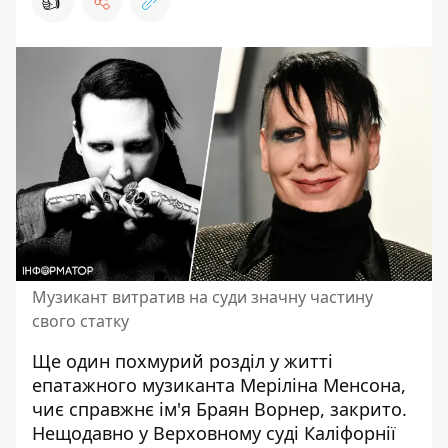
👍
Музикант витратив на суди значну частину
свого статку
Ще один похмурий розділ у житті
епатажного музиканта Меріліна Менсона,
чиє справжнє ім'я Браян Ворнер, закрито.
Нещодавно у Верховному суді Каліфорнії