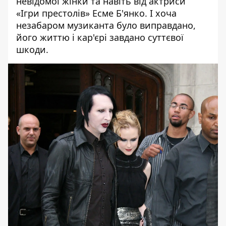
невідомої жінки та навіть від актриси
«Ігри престолів»
Есме Б'янко
. І хоча
незабаром музиканта було виправдано,
його життю і кар'єрі завдано суттєвої
шкоди.