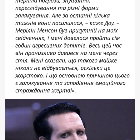
терпіла погрози, знущання,
переслідування та різні форми
залякування. Але за останні кілька
тижнів вони посилилися, – каже Доу. –
Мерілін Менсон був присутній на моїх
свідченнях, і мені довелося пройти сім
годин агресивних допитів. Весь цей час
він пронизливо дивився на мене через
стіл. Мені сказали, що такого майже
ніколи не відбувається, оскільки це
жорстоко, і що основною причиною цього
є залякування та заподіяння емоційного
страждання жертві».