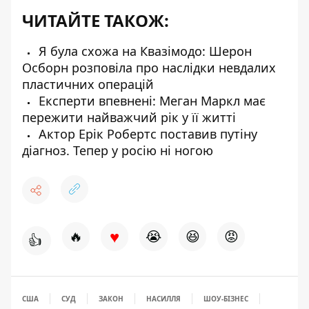
ЧИТАЙТЕ ТАКОЖ:
Я була схожа на Квазімодо: Шерон
Осборн розповіла про наслідки невдалих
пластичних операцій
Експерти впевнені: Меган Маркл має
пережити найважчий рік у її житті
Актор Ерік Робертс поставив путіну
діагноз. Тепер у росію ні ногою
♥
🔥
😭
😆
😡
👍
США
СУД
ЗАКОН
НАСИЛЛЯ
ШОУ-БІЗНЕС