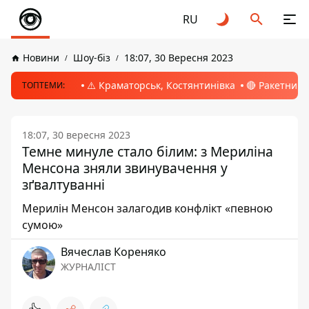
RU
Новини
Шоу-біз
18:07, 30 Вересня 2023
⚠️ Краматорськ, Костянтинівка
🔴 Ракетний 
ТОПТЕМИ:
18:07, 30 вересня 2023
Темне минуле стало білим: з Мериліна
Менсона зняли звинувачення у
зґвалтуванні
Мерилін Менсон залагодив конфлікт «певною
сумою»
Вячеслав Кореняко
ЖУРНАЛІСТ