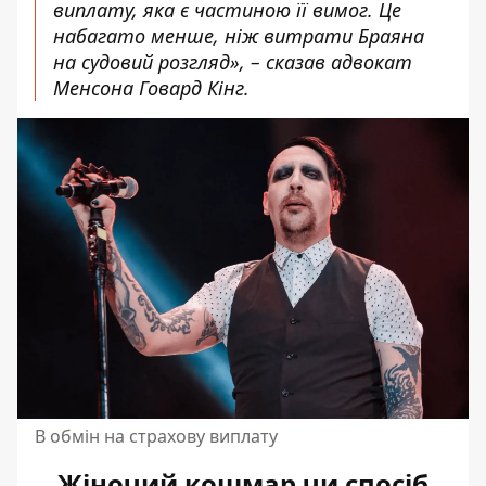
виплату, яка є частиною її вимог. Це
набагато менше, ніж витрати Браяна
на судовий розгляд», – сказав адвокат
Менсона Говард Кінг.
В обмін на страхову виплату
Жіночий кошмар чи спосіб