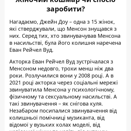
заробити?
Нагадаємо, Джейн Доу – одна з 15 жінок,
які стверджували, що Менсон знущався з
них. Серед тих, хто звинувачував Менсона
в насильстві, була його колишня наречена
Еван Рейчел Вуд
.
Акторка Еван Рейчел Вуд зустрічалася з
Менсоном недовго, трохи менш ніж два
роки. Розлучилися вони у 2008 році. А в
2021 році акторка через соціальні мережі
звинуватила Менсона
у психологічному,
фізичному та сексуальному насильстві. А
такі звинувачення – як снігова куля.
Незабаром посипалися звинувачення від
колишньої помічниці музиканта, від
відомої у вузьких колах моделі, від