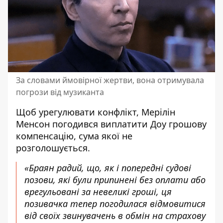
За словами ймовірної жертви, вона отримувала
погрози від музиканта
Щоб урегулювати конфлікт, Мерілін
Менсон погодився виплатити Доу грошову
компенсацію, сума якої не
розголошується.
«Браян радий, що, як і попередні судові
позови, які були припинені без оплати або
врегульовані за невеликі гроші, ця
позивачка тепер погодилася відмовитися
від своїх звинувачень в обмін на страхову