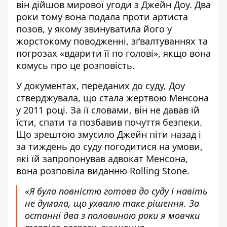
він дійшов мирової угоди з Джейн Доу. Два
роки тому вона подала проти артиста
позов, у якому звинуватила його у
жорстокому поводженні,
зґвалтуваннях
та
погрозах «вдарити її по голові», якщо вона
комусь про це розповість.
У документах,
переданих до суду
, Доу
стверджувала,
що стала жертвою Менсона
у 2011 році
. За її словами,
він не давав їй
їсти
, спати та позбавив почуття безпеки.
Що зрештою змусило Джейн піти назад і
за тиждень до суду погодитися на умови,
які їй запропонував адвокат
Менсона
,
вона
розповіла виданню Rolling Stone.
«Я була повністю готова до суду і навіть
не думала, що ухвалю таке рішення. За
останні два з половиною роки я мовчки