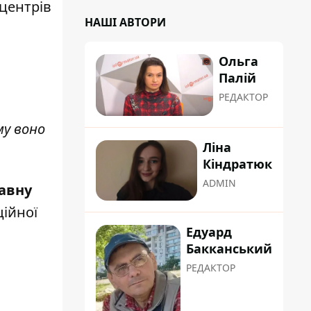
центрів
НАШІ АВТОРИ
Ольга
Палій
РЕДАКТОР
му воно
Ліна
Кіндратюк
ADMIN
авну
ційної
Едуард
Бакканський
РЕДАКТОР