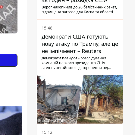
48 годин – розвідка США
Ворог накопичив до 20 балістичних ракет,
підвищена загроза для Києва та області
15:48
Демократи США готують
нову атаку по Трампу, але це
не імпічмент – Reuters
Демократи планують розслідування
компаній навколо президента США
замість негайного відсторонення від
посади.
15:12