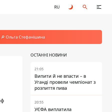
RU
🔎 Ольга Стефанішина
ОСТАННІ НОВИНИ
21:05
Випити й не впасти – в
Уганді провели чемпіонат з
розпиття пива
аф
20:55
УЄФА виплатила