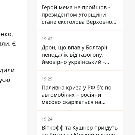
Герой мема не пройшов -
президентом Угорщини
стане ексголова Верховного
Суду, якого критикував
енко,
Орбан
19:42
или. Є
Дрон, що впав у Болгарії
неподалік від газогону,
ймовірно український -
Міноборони країни
одили
 усю
19:29
Паливна криза у РФ б'є по
автомобілях – росіяни
масово скаржаться на
поломки через неякісний
бензин
19:24
Віткофф та Кушнер приїдуть
до Києва та Москви раніше,