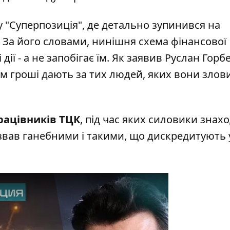
у
"Суперпозиція"
, де детально зупинився на
 За його словами, нинішня схема фінансової
ії - а не запобігає їм. Як заявив Руслан Горб
Їм гроші дають за тих людей, яких вони злов
рацівників ТЦК
, під час яких силовики знах
 назвав ганебними і такими, що дискредитують