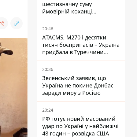
шестизначну суму
ймовірній коханці
Інфантіно - The Telegraph
20:46
ATACMS, M270 і десятки
тисяч боєприпасів – Україна
придбала в Туреччини
потужний пакет озброєння
20:36
Зеленський заявив, що
Україна не покине Донбас
заради миру з Росією
20:24
РФ готує новий масований
удар по Україні у найближчі
48 годин – розвідка США