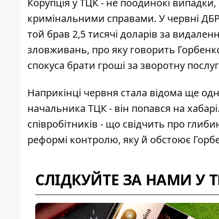
Корупція у ТЦК - не поодинокі випадки
кримінальними справами. У червні
ДБР
той брав 2,5 тисячі доларів за видален
зловживань, про яку говорить Горбенко
спокуса брати гроші за зворотну послуг
Наприкінці червня стала відома ще одн
начальника ТЦК
- він попався на хабар
співробітників - що свідчить про глиби
реформі контролю, яку й обстоює Горб
СЛІДКУЙТЕ ЗА НАМИ У 