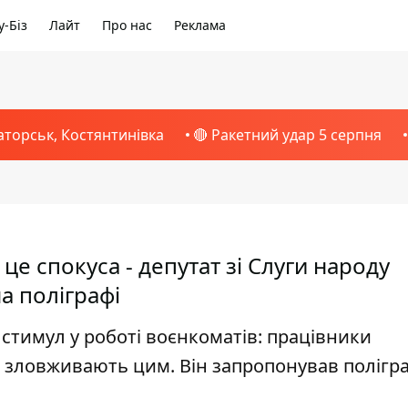
-Біз
Лайт
Про нас
Реклама
аторськ, Костянтинівка
🔴 Ракетний удар 5 серпня
це спокуса - депутат зі Слуги народу
а поліграфі
стимул у роботі воєнкоматів: працівники
 зловживають цим. Він запропонував полігр