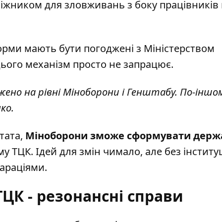
біжником для зловживань з боку працівників 
орми мають бути погоджені з Міністерством
ього механізм просто не запрацює.
ено на рівні Міноборони і Генштабу. По-іншо
ко.
тата,
Міноборони зможе сформувати держ
 ТЦК. Ідей для змін чимало, але без інститу
араціями.
ТЦК - резонансні справи