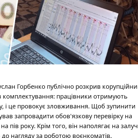
Руслан Горбенко публічно розкрив корупційн
ів комплектування: працівники отримують
, і це
провокує зловживання
. Щоб зупинити
ував запровадити обов'язкову перевірку на
 на пів року. Крім того, він наполягає на залу
 до нагляду за роботою воєнкоматів.