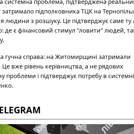
, а системна проблема, підтверджена реальн
 затримало підполковника ТЦК на Тернопіль
ня людини з розшуку. Це підтверджує саме ту 
: де є фінансовий стимул "ловити" людей, там
у.
а гучна справа:
на Житомирщині затримали
і. Це вже рівень керівництва, а не рядових
ну проблеми і підтверджує потребу в системн
енко.
TELEGRAM