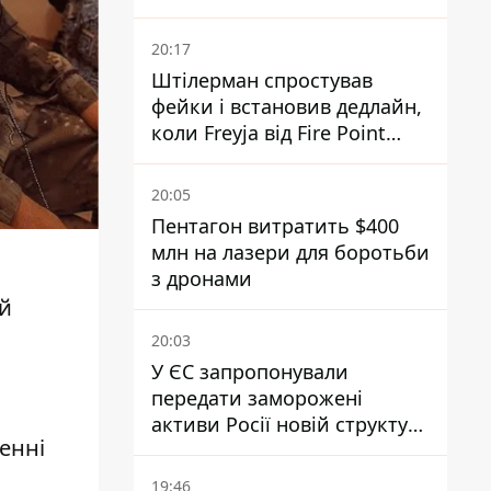
20:17
Штілерман спростував
фейки і встановив дедлайн,
коли Freyja від Fire Point
повноцінно запрацює проти
балістики
20:05
Пентагон витратить $400
млн на лазери для боротьби
з дронами
ий
20:03
У ЄС запропонували
передати заморожені
активи Росії новій структурі
ченні
блоку
19:46