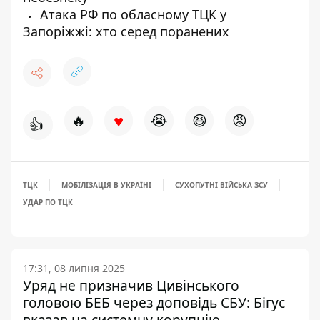
Атака РФ по обласному ТЦК у
Запоріжжі: хто серед поранених
♥
🔥
😭
😆
😡
👍
ТЦК
МОБІЛІЗАЦІЯ В УКРАЇНІ
СУХОПУТНІ ВІЙСЬКА ЗСУ
УДАР ПО ТЦК
17:31, 08 липня 2025
Уряд не призначив Цивінського
головою БЕБ через доповідь СБУ: Бігус
вказав на системну корупцію