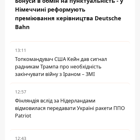
Бонуси в обмін на пунктуальність - у
Німеччині реформують
преміювання керівництва Deutsche
Bahn
13:11
Топкомандувач США Кейн дав сигнал
радникам Трампа про необхідність
закінчувати війну з Іраном – ЗМІ
12:57
Фінляндія вслід за Нідерландами
відмовилася передавати Україні ракети ППО
Patriot
12:43