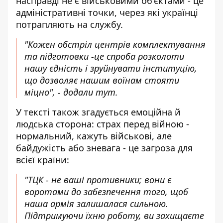
насправді не є військовими об'єктами - це
адміністративні точки, через які українці
потрапляють на службу.
"Кожен обстріл центрів комплектування
та підготовки -це спроба розколоти
нашу єдність і зруйнувати інституцію,
що дозволяє нашим воїнам стояти
міцно", - додали тут.
У тексті також згадується емоційна й
людська сторона: страх перед війною -
нормальний, кажуть військові, але
байдужість або зневага - це загроза для
всієї країни:
"ТЦК - не ваші противники; вони є
воротами до забезпечення того, щоб
наша армія залишалася сильною.
Підтримуючи їхню роботу, ви захищаєте