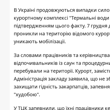
В Україні продовжуються випадки силово
курортному комплексі "Термальні води 
підтвердженням цього факту. 7 грудня д
проникли на територію відомого курор
уникають мобілізації
.
За словами працівників та керівництв
відпочивальників із саун та процедурни
перебували на території. Курорт, заміс
Адміністрація закладу заявила, що не з
захищати гідність закарпатців, запевн
"худобою".
У ТЦК запевнили, що їхні працівники к