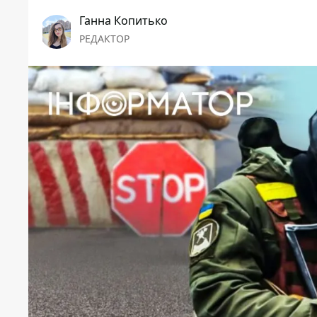
Ганна Копитько
РЕДАКТОР