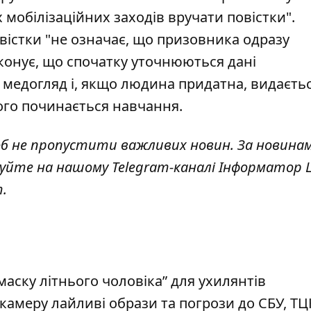
мобілізаційних заходів вручати повістки".
вістки "не означає, що призовника одразу
конує, що спочатку уточнюються дані
 медогляд і, якщо людина придатна, видаєть
ого починається навчання.
об не пропустити важливих новин. За новина
куйте на нашому Telegram-каналі
Інформатор L
т
.
маску літнього чоловіка” для ухилянтів
камеру лайливі образи та погрози до СБУ, ТЦК