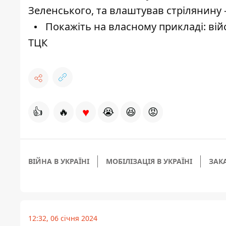
Зеленського, та влаштував стрілянину -
Покажіть на власному прикладі: війс
ТЦК
♥
👍
🔥
😭
😆
😡
ВІЙНА В УКРАЇНІ
МОБІЛІЗАЦІЯ В УКРАЇНІ
ЗАК
12:32, 06 січня 2024