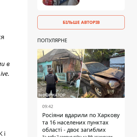
БІЛЬШЕ АВТОРІВ
ся
ПОПУЛЯРНЕ
ми в
ive
.
09:42
Росіяни вдарили по Харкову
та 16 населених пунктах
області - двоє загиблих
 і
За добу 7 серпня війська РФ атакували