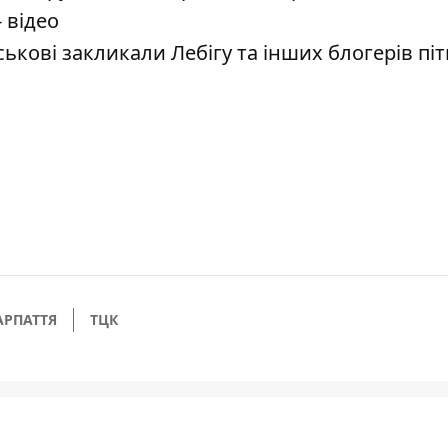
 відео
ькові закликали Лебігу та інших блогерів піт
АРПАТТЯ
ТЦК