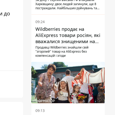
Харківщину: двоє людей загинули, ще 8
постраждали. Найбільших руйнувань та
и до
жертв зазнав Ізюм
09:24
Wildberries продає на
AliExpress товари росіян, які
вважалися знищеними на
складах
Продавці Wildberries знайшли свій
"згорілий" товар на AliExpress без
компенсацій і згоди
09:13