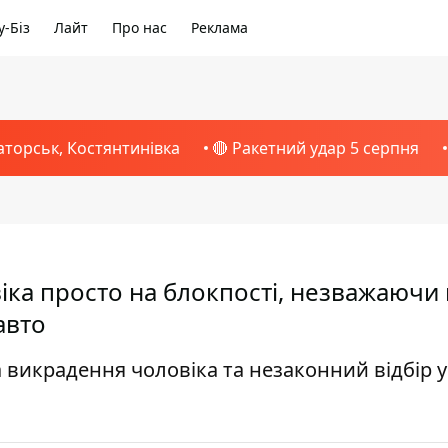
-Біз
Лайт
Про нас
Реклама
аторськ, Костянтинівка
🔴 Ракетний удар 5 серпня
іка просто на блокпості, незважаючи 
авто
 викрадення чоловіка та незаконний відбір у