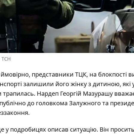
: ТСН
, ймовірно, представники ТЦК, на блокпості
в
анспорті залишили його жінку з дитиною, які 
и трапилась. Нардеп Георгій Мазурашу вважає 
 публічно до головкома Залужного та презид
еззаконня.
де
у подробицях описав ситуацію
. Він просит