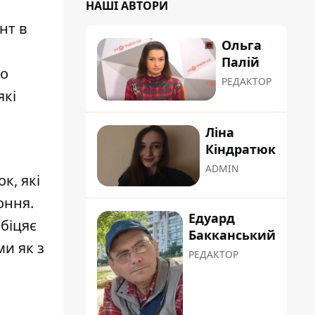
НАШІ АВТОРИ
нт в
Ольга
Палій
бо
РЕДАКТОР
які
Ліна
Кіндратюк
ADMIN
к, які
оння.
Едуард
обіцяє
Бакканський
и як з
РЕДАКТОР