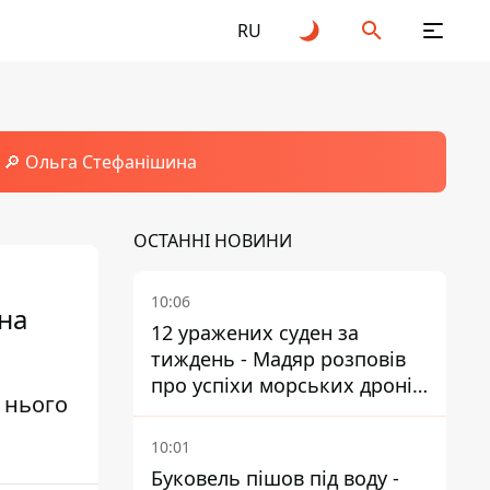
RU
🔎 Ольга Стефанішина
ОСТАННІ НОВИНИ
10:06
на
12 уражених суден за
тиждень - Мадяр розповів
про успіхи морських дронів
 нього
у Чорному та Азовському
морях
10:01
Буковель пішов під воду -