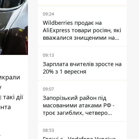
09:24
Wildberries продає на
AliExpress товари росіян, які
вважалися знищеними на
складах
09:13
Зарплата вчителів зросте на
20% з 1 вересня
икрали
у
09:07
такі дії
Запорізький район під
масованими атаками РФ -
ента
троє загиблих, четверо
поранених
08:53
ь