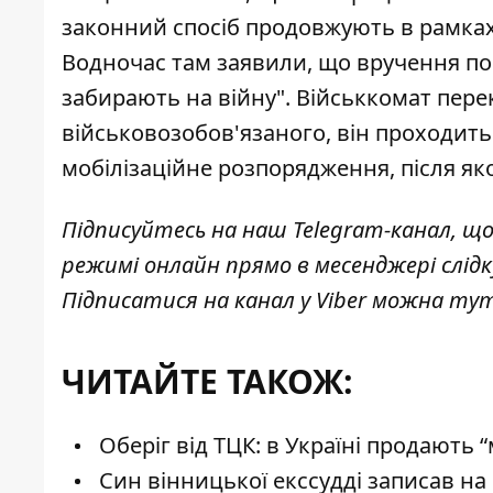
законний спосіб продовжують в рамках 
Водночас там заявили, що вручення по
забирають на війну". Військкомат пере
військовозобов'язаного, він проходить
мобілізаційне розпорядження, після як
Підписуйтесь на наш
Telegram-канал
, щ
режимі онлайн прямо в месенджері слід
Підписатися на канал у Viber можна
ту
ЧИТАЙТЕ ТАКОЖ:
Оберіг від ТЦК: в Україні продають “
Син вінницької екссудді записав на 