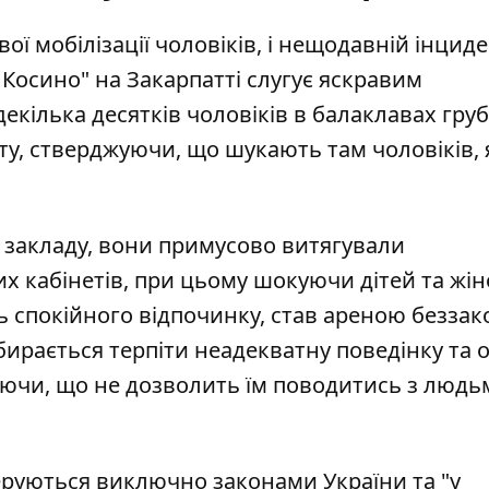
ї мобілізації чоловіків, і нещодавній інциде
Косино" на Закарпатті слугує яскравим
екілька десятків чоловіків в балаклавах гру
ту, стверджуючи, що
шукають там чоловіків, 
а закладу, вони примусово витягували
х кабінетів, при цьому шокуючи дітей та жіно
ть спокійного відпочинку, став ареною беззак
бирається терпіти неадекватну поведінку та 
яючи, що не дозволить їм поводитись з людьм
еруються виключно законами України та "у