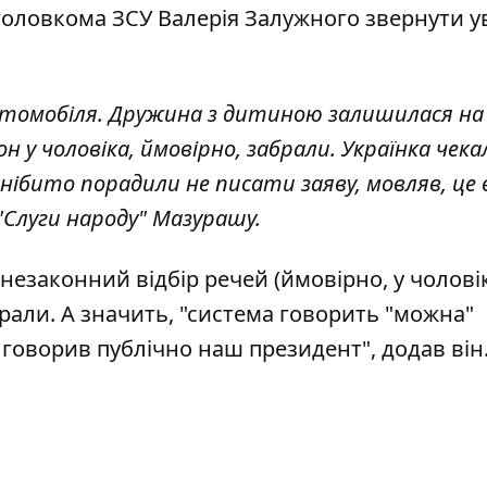
головкома ЗСУ Валерія Залужного звернути у
автомобіля. Дружина з дитиною залишилася на 
он у чоловіка, ймовірно, забрали. Українка чека
й нібито порадили не писати заяву, мовляв, це в
 "Слуги народу" Мазурашу.
незаконний відбір речей (ймовірно, у чолові
карали. А значить, "система говорить "можна"
говорив публічно наш президент", додав він