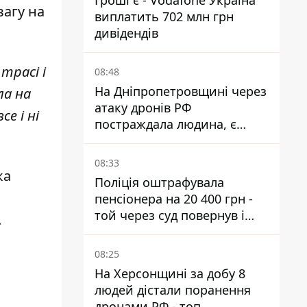
Гроші є - Vodafone Україна
вагу на
виплатить 702 млн грн
дивідендів
трасі і
08:48
На Дніпропетровщині через
ла на
атаку дронів РФ
се і ні
постраждала людина, є
пожежі та пошкодження
08:33
ка
Поліція оштрафувала
пенсіонера на 20 400 грн -
той через суд повернув і
.
гроші, і отримав 3 тис. грн
моральної шкоди
08:25
На Херсонщині за добу 8
людей дістали поранення
дронами РФ - топ