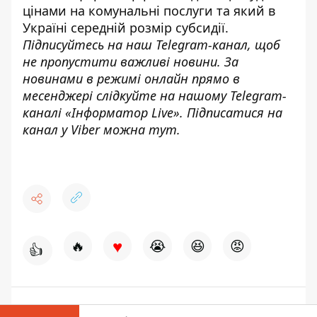
цінами на комунальні послуги та який в
Україні
середній розмір субсидії.
Підписуйтесь на наш
Telegram-канал
,
щоб
н
е пропустити важливі новини. За
новинами в режимі онлайн прямо в
месенджері слідкуйте на нашому Telegram-
каналі «
Інформатор Live»
. Підписатися на
канал у Viber можна
тут.
♥
🔥
😭
😆
😡
👍
ГАЗ
ЦІНИ