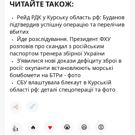
ЧИТАЙТЕ ТАКОЖ:
Рейд РДК у Курську область рф: Буданов
підтвердив успішну операцію та перелічив
вбитих
Йде розслідування. Президент ФХУ
розповів про скандал з російським
паспортом тренера збірної України
Зʼявилися нові докази дефіциту зброї в
росії: окупанти встановлюють морські
бомбомети на БТРи - фото
СБУ влаштувала блекаут в Курській
області рф: деталі спецоперації та фото
♥
🔥
😭
😆
😡
👍