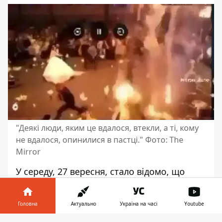
"Деякі люди, яким це вдалося, втекли, а ті, кому
не вдалося, опинилися в пастці." Фото: The
Mirror
У середу, 27 вересня, стало відомо, що
понад 100 людей загинули і 150 отримали
поранення на весільному святкуванні
в
Головна
Актуально
Україна на часі
Youtube
районі Хамданія у провінції Ніневія в Іраку.
Цивільна оборона обшукувала обвуглені