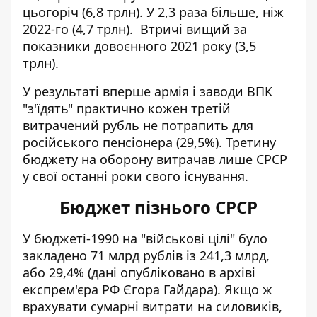
цьогоріч (6,8 трлн). У 2,3 раза більше, ніж
2022-го (4,7 трлн). Втричі вищий за
показники довоєнного 2021 року (3,5
трлн).
У результаті вперше армія і заводи ВПК
"з'їдять" практично кожен третій
витрачений рубль не потрапить для
російського пенсіонера (29,5%). Третину
бюджету на оборону витрачав лише СРСР
у свої останні роки свого існування.
Бюджет пізнього СРСР
У бюджеті-1990 на "військові цілі" було
закладено 71 млрд рублів із 241,3 млрд,
або 29,4% (дані опубліковано в архіві
експрем'єра РФ Єгора Гайдара). Якщо ж
врахувати сумарні витрати на силовиків,