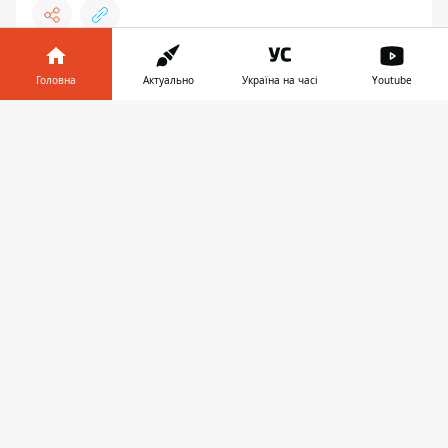
Головна
Актуально
Україна на часі
Youtube
ФУТБОЛ
Інформатор у
Завантажити
телефоні
👉
19:06, 11 липня 2024
ЄВРО-2024: ФІНАЛ РОЗСУДИТЬ
ПРИЄМНИЙ АРБІТР ДЛЯ ІСПАНІЇ