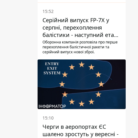
15:52
Серійний випуск FP-7X у
серпні, перехоплення
балістики - наступний етап -
Fire Point конкретизувало
Оборонна компанія розповіла про перше
перехоплення балістичної ракети та
плани
серійний випуск нової зброї.
15:10
Черги в аеропортах ЄС
шалено зростуть у вересні -