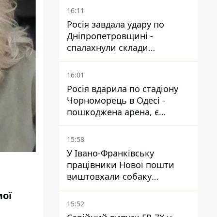
крему - АМКУ наклав штраф
16:11
Росія завдала удару по
Дніпропетровщині -
спалахнули склади
логістичної компанії
16:01
Росія вдарила по стадіону
Чорноморець в Одесі -
пошкоджена арена, є
постраждалий
15:58
У Івано-Франківську
працівники Нової пошти
виштовхали собаку
шваброю у 37-градусну
мої
спеку — реакція компанії
15:52