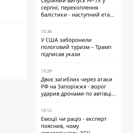
Серійний випуск FP-7X у
серпні, перехоплення
балістики - наступний етап -
Fire Point конкретизувало
плани
15:36
У США заборонили
пологовий туризм – Трамп
підписав укази
15:29
Двоє загиблих через атаки
РФ на Запоріжжя - ворог
ударив дронами по автівці
та селищу
15:12
Емоції чи раціо - експерт
пояснив, чому