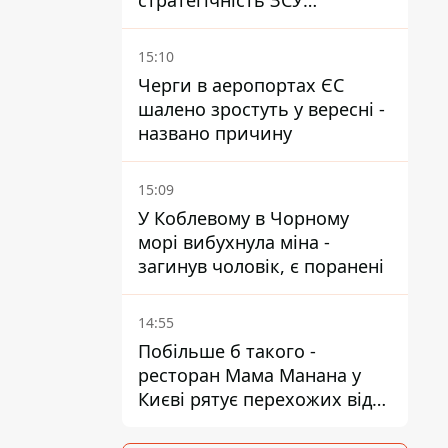
стратегічність ЗСУ
важливіша за емоційні
атаки РФ
15:10
Черги в аеропортах ЄС
шалено зростуть у вересні -
названо причину
15:09
У Коблевому в Чорному
морі вибухнула міна -
загинув чоловік, є поранені
14:55
Побільше б такого -
ресторан Мама Манана у
Києві рятує перехожих від
спеки