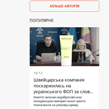
БІЛЬШЕ АВТОРІВ
ПОПУЛЯРНЕ
16:12
Швейцарська компанія
поскаржилась на
українського ФОП за слова
SUN SCRIPTION на упаковці
Комітет визнав недобросовісною
конкуренцією використання чужого
крему - АМКУ наклав штраф
позначення на упаковці крему.