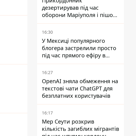
Прикордонник
дезертирував під час
оборони Маріуполя і пішов
служити в "ДНР" - йому
оголосили підозру,
16:30
загрожує довічне
У Мексиці популярного
блогера застрелили просто
під час прямого ефіру в
TikTok
16:27
OpenAI зняла обмеження на
текстові чати ChatGPT для
безплатних користувачів
16:17
Мер Сеути розкрив
кількість загиблих мігрантів