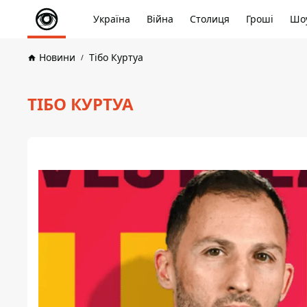
Україна
Війна
Столиця
Гроші
Шоу
Новини
Тібо Куртуа
ТІБО КУРТУА