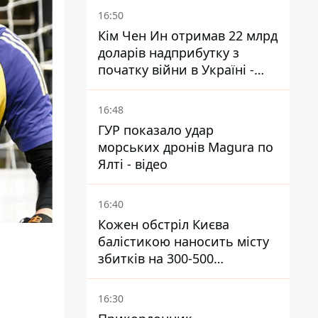
16:50
Кім Чен Ин отримав 22 млрд
доларів надприбутку з
початку війни в Україні -
Bloomberg
16:48
ГУР показало удар
морських дронів Magura по
Ялті - відео
16:40
Кожен обстріл Києва
балістикою наносить місту
збитків на 300-500
мільйонів - Петро
Пантелеєв
16:30