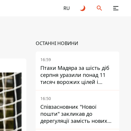
RU
ОСТАННІ НОВИНИ
16:59
Птахи Мадяра за шість діб
серпня уразили понад 11
тисяч ворожих цілей і
ліквідували близько двох
тисяч окупантів
16:50
Співзасновник "Нової
пошти" закликав до
дерегуляції замість нових
податків - Гетманцев проти