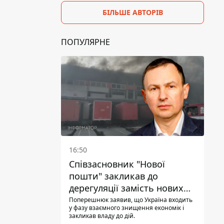
БІЛЬШЕ АВТОРІВ
ПОПУЛЯРНЕ
16:50
Співзасновник "Нової
пошти" закликав до
дерегуляції замість нових
податків - Гетманцев проти
Поперешнюк заявив, що Україна входить
у фазу взаємного знищення економік і
закликав владу до дій.