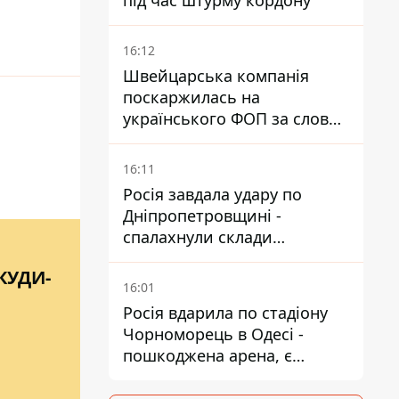
під час штурму кордону
16:12
Швейцарська компанія
поскаржилась на
українського ФОП за слова
SUN SCRIPTION на упаковці
крему - АМКУ наклав штраф
16:11
Росія завдала удару по
Дніпропетровщині -
спалахнули склади
логістичної компанії
КУДИ-
16:01
Росія вдарила по стадіону
Чорноморець в Одесі -
пошкоджена арена, є
постраждалий