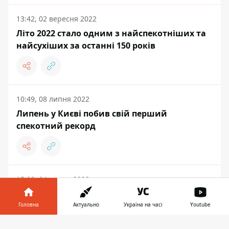
13:42, 02 вересня 2022
Літо 2022 стало одним з найспекотніших та
найсухіших за останні 150 років
10:49, 08 липня 2022
Липень у Києві побив свій перший
спекотний рекорд
15:08, 04 липня 2022
Червень у Києві став найтеплішим майже за
150 років та побив 4 рекорди
Головна
Актуально
Україна на часі
Youtube
Інформатор у