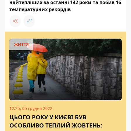
найтепліших за останні 142 роки та побив 16
температурних рекордів
ЖИТТЯ
12:25, 05 грудня 2022
ЦЬОГО РОКУ У КИЄВІ БУВ
ОСОБЛИВО ТЕПЛИЙ ЖОВТЕНЬ: