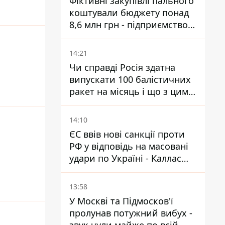
Фіктивні закупівлі пального
коштували бюджету понад
8,6 млн грн - підприємство
відшкодувало збитки
14:21
Чи справді Росія здатна
випускати 100 балістичних
ракет на місяць і що з цим
робити
14:10
ЄС ввів нові санкції проти
РФ у відповідь на масовані
удари по Україні - Каллас
розкрила деталі
13:58
У Москві та Підмосков'ї
пролунав потужний вибух -