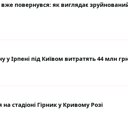
ол вже повернувся: як виглядає зруйновани
у у Ірпені під Київом витратять 44 млн гр
 на стадіоні Гірник у Кривому Розі