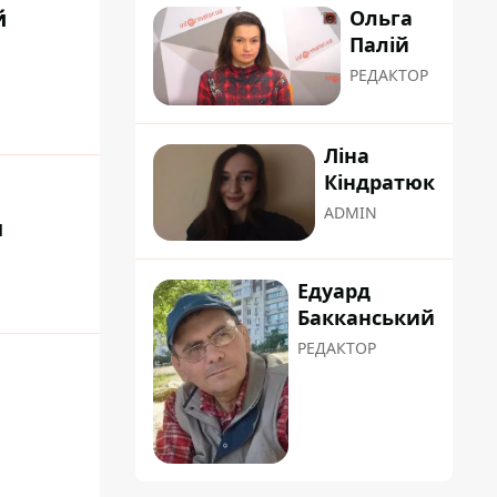
й
Ольга
Палій
РЕДАКТОР
Ліна
Кіндратюк
ADMIN
н
Едуард
Бакканський
РЕДАКТОР