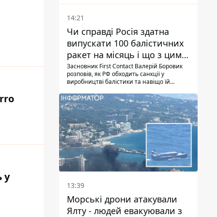
14:21
Чи справді Росія здатна
випускати 100 балістичних
ракет на місяць і що з цим
робити
Засновник First Contact Валерій Боровик
розповів, як РФ обходить санкції у
виробництві балістики та навіщо їй
ракети КНДР
rro
 у
13:39
Морські дрони атакували
Ялту - людей евакуювали з