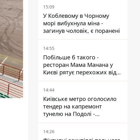
15:09
У Коблевому в Чорному
морі вибухнула міна -
загинув чоловік, є поранені
14:55
Побільше б такого -
ресторан Мама Манана у
Києві рятує перехожих від
спеки
14:44
Київське метро оголосило
тендер на капремонт
тунелю на Подолі -
триватиме майже два роки
14:26