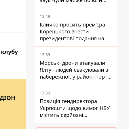
звук чули майже по всій
області
13:49
Кличко просить прем'єра
Корецького внести
президентові подання на
звільнення володаря
 клубу
Троєщини Бахматова
13:39
Морські дрони атакували
Ялту - людей евакуювали з
набережної, у районі порту
повідомляють про пожежу
13:39
АДІОН
Позиція гендиректора
Укрпошти щодо вимог НБУ
містить серйозні
нестиковки – депутатка
Ольга Василевська-Смаглюк