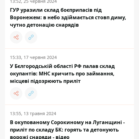
13:52, 25 червня 2024
ГУР уразили склад боєприпасів під
Воронежем: в небо здіймається стовп диму,
чутно детонацію снарядів
15:33, 17 червня 2024
У Бєлгородській області РФ палав склад
окупантів: МНС кричить про займання,
місцеві підозрюють приліт
13:55, 13 травня 2024
В окупованому Сорокиному на Луганщині -
приліт по складу БК: горять та детонують
ворожі снаряди - відео