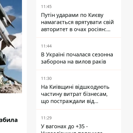
11:45
Путін ударами по Києву
намагається врятувати свій
авторитет в очах росіян:
диктатор перебуває під
тиском - Sky News
11:44
В Україні почалася сезонна
заборона на вилов раків
11:30
На Київщині відшкодують
частину витрат бізнесам,
що постраждали від
прильотів ракет
11:29
 збила
У вагонах до +35 -