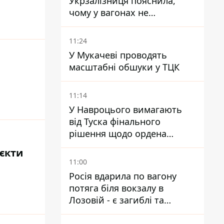
Укрзалізниця пояснила,
чому у вагонах не
працюють кондиціонери під
час спеки
11:24
У Мукачеві проводять
масштабні обшуки у ТЦК
11:14
У Навроцього вимагають
від Туска фінального
рішення щодо ордена
Зеленського – знайдіть в
'єкти
собі мужність
11:00
Росія вдарила по вагону
потяга біля вокзалу в
Лозовій - є загиблі та
поранені