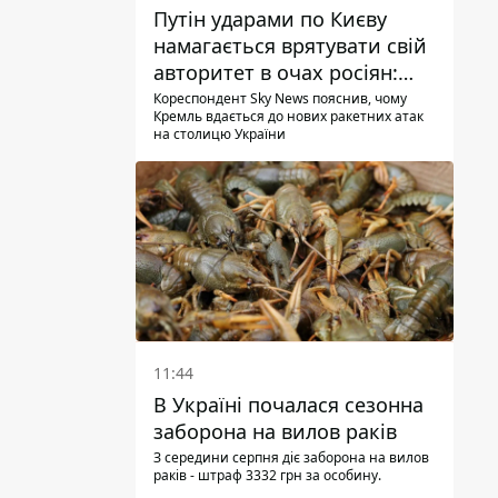
Путін ударами по Києву
намагається врятувати свій
авторитет в очах росіян:
диктатор перебуває під
Кореспондент Sky News пояснив, чому
Кремль вдається до нових ракетних атак
тиском - Sky News
на столицю України
11:44
В Україні почалася сезонна
заборона на вилов раків
З середини серпня діє заборона на вилов
раків - штраф 3332 грн за особину.