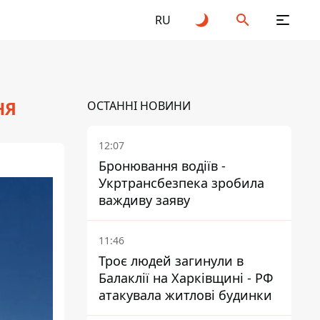
RU
НЯ
ОСТАННІ НОВИНИ
12:07
Бронювання водіїв -
Укртрансбезпека зробила
важдиву заяву
11:46
Троє людей загинули в
Балаклії на Харківщині - РФ
атакувала житлові будинки