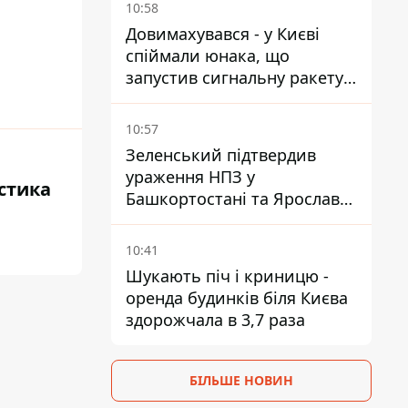
10:58
Довимахувався - у Києві
спіймали юнака, що
запустив сигнальну ракету,
аби потішити дівчат
10:57
Зеленський підтвердив
ураження НПЗ у
истика
Башкортостані та Ярославлі
- відео
10:41
Шукають піч і криницю -
оренда будинків біля Києва
здорожчала в 3,7 раза
БІЛЬШЕ НОВИН