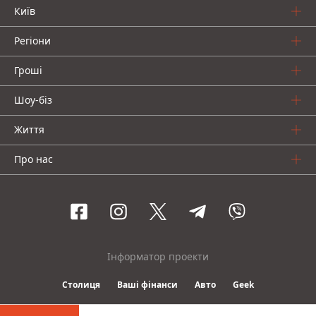
Київ
Регіони
Гроші
Шоу-біз
Життя
Про нас
Інформатор проекти
Столиця
Ваші фінанси
Авто
Geek