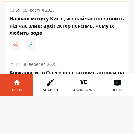
13:59, 05 жовтня 2025
Названі місця у Києві, які найчастіше топить
під час злив: архітектор пояснив, чому їх
любить вода
21:11, 30 вересня 2025
Апокаліпсис в Одесі: дощ затопив автівки на
паркінгах, транспорт стоїть
Головна
Актуально
Україна на часі
Youtube
Інформатор у
Завантажити
телефоні
👉
НАУКА