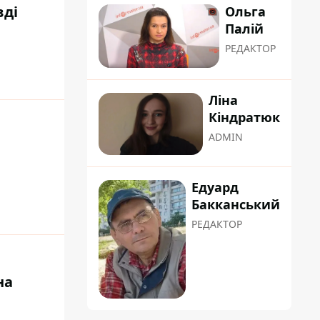
вді
Ольга
Палій
РЕДАКТОР
Ліна
Кіндратюк
ADMIN
Едуард
Бакканський
РЕДАКТОР
на