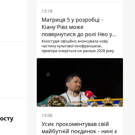
13:18
Матриця 5 у розробці -
Кіану Рівз може
повернутися до ролі Нео у
п'ятій частині
Кіностудія офіційно анонсувала нову
частину культової кінофраншизи,
прем'єра очікується не раніше 2028 року
13:06
осту
Усик прокоментував свій
майбутній поєдинок - нині є