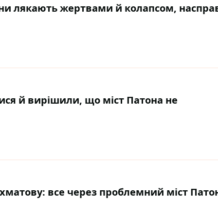
аїни лякають жертвами й колапсом, наспра
ися й вирішили, що міст Патона не
хматову: все через проблемний міст Пато