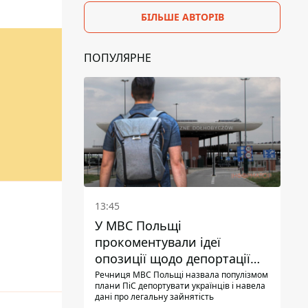
БІЛЬШЕ АВТОРІВ
ПОПУЛЯРНЕ
13:45
У МВС Польщі
прокоментували ідеї
опозиції щодо депортації
українських чоловіків -
Речниця МВС Польщі назвала популізмом
плани ПіС депортувати українців і навела
абсурд і популізм
дані про легальну зайнятість