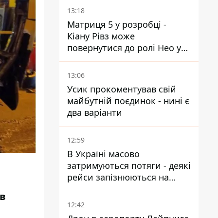
13:18
Матриця 5 у розробці -
Кіану Рівз може
повернутися до ролі Нео у
п'ятій частині
13:06
Усик прокоментував свій
майбутній поєдинок - нині є
два варіанти
12:59
В Україні масово
затримуються потяги - деякі
рейси запізнюються на
понад 12 годин
ав
12:42