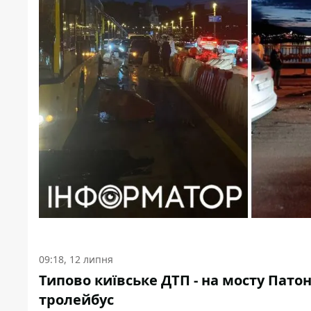
09:18, 12 липня
Типово київське ДТП - на мосту Пат
тролейбус