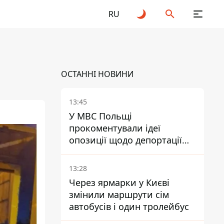
RU
ОСТАННІ НОВИНИ
13:45
У МВС Польщі
прокоментували ідеї
опозиції щодо депортації
українських чоловіків -
абсурд і популізм
13:28
Через ярмарки у Києві
змінили маршрути сім
автобусів і один тролейбус