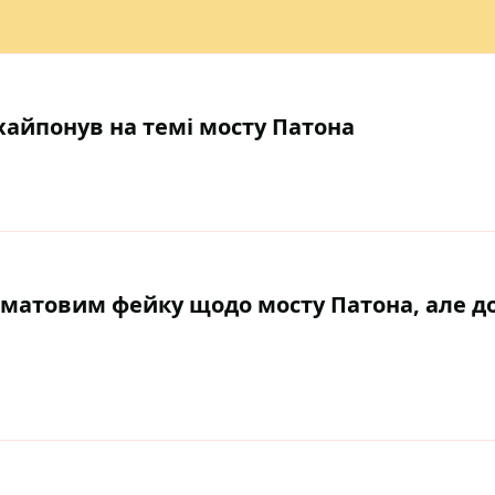
 хайпонув на темі мосту Патона
ахматовим фейку щодо мосту Патона, але д