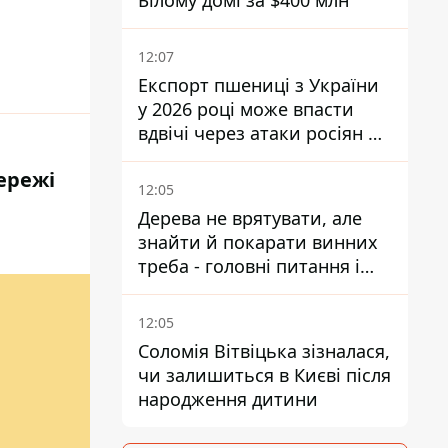
Білому домі за $400 млн
12:07
Експорт пшениці з України
у 2026 році може впасти
вдвічі через атаки росіян по
портах
ережі
12:05
Дерева не врятувати, але
знайти й покарати винних
треба - головні питання і
висновки з конфлікту на
Теремках
12:05
Соломія Вітвіцька зізналася,
чи залишиться в Києві після
народження дитини