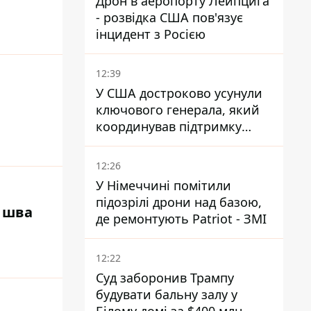
Дрон в аеропорту Лейпцига
- розвідка США пов'язує
інцидент з Росією
12:39
У США достроково усунули
ключового генерала, який
координував підтримку
України - причину
замовчують
12:26
У Німеччині помітили
підозрілі дрони над базою,
 шва
де ремонтують Patriot - ЗМІ
12:22
Суд заборонив Трампу
будувати бальну залу у