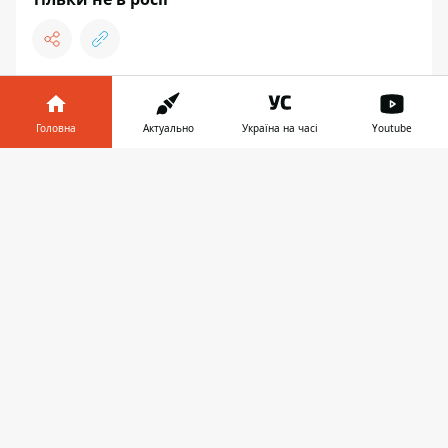
ФУТБОЛ
Головна
Актуально
Україна на часі
Youtube
Інформатор у
Завантажити
телефоні
👉
11:11, 07 листопада 2023
МІРЧА ЛУЧЕСКУ ОРИГІНАЛЬНО
ВІДМОВИВ РІДНІЙ ЗБІРНІЙ