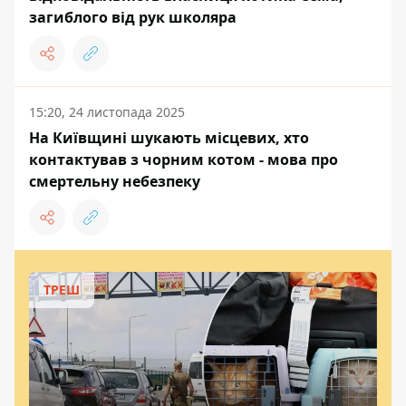
загиблого від рук школяра
15:20, 24 листопада 2025
На Київщині шукають місцевих, хто
контактував з чорним котом - мова про
смертельну небезпеку
ТРЕШ