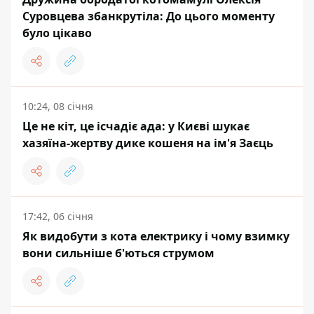
Суровцева збанкрутіла: До цього моменту
було цікаво
10:24, 08 січня
Це не кіт, це ісчадіє ада: у Києві шукає
хазяїна-жертву дике кошеня на ім'я Заєць
17:42, 06 січня
Як видобути з кота електрику і чому взимку
вони сильніше б'ються струмом