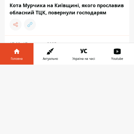
Кота Мурчика на Київщині, якого прославив
обласний ТЦК, повернули господарям
17:03, 17 вересня 2025
Олексій Суровцев набрав півсотні пар
взуття, але війна розпорядилася інакше
Головна
Актуально
Україна на часі
Youtube
Інформатор у
Завантажити
телефоні
👉
ТРЕШ