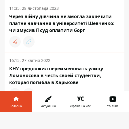
11:35, 28 листопада 2023
Через війну дівчина не змогла закінчити
платне навчання в університеті Шевченко:
чи змусив її суд оплатити борг
16:15, 27 квітня 2022
КНУ предложил переименовать улицу
Ломоносова в честь своей студентки,
которая погибла в Харькове
Головна
Актуально
Україна на часі
Youtube
12:20, 29 березня 2022
Інформатор у
Стало известно, когда в КНУ имени
Завантажити
телефоні
👉
Шевченко возобновят учебу