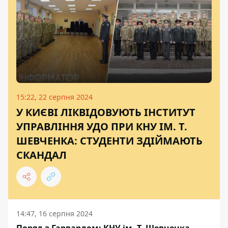
15:22, 22 серпня 2024
У КИЄВІ ЛІКВІДОВУЮТЬ ІНСТИТУТ
УПРАВЛІННЯ УДО ПРИ КНУ ІМ. Т.
ШЕВЧЕНКА: СТУДЕНТИ ЗДІЙМАЮТЬ
СКАНДАЛ
14:47, 16 серпня 2024
Поряд з Гарвардом: КНУ ім. Т. Шевченка