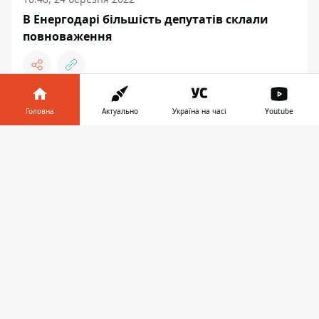
В Енергодарі більшість депутатів склали
повноваження
Головна
Актуально
Україна на часі
Youtube
Інформатор у
Завантажити
телефоні
👉
10:32, 25 лютого 2022
В ДНЕПР ПЕРЕДАЛИ 100 МЛН ГРН НА