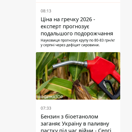
08:13
Ціна на гречку 2026 -
експерт прогнозує
подальшого подорожчання
Науковиця прогнозує крупу по 80-83 грн/кг
у серпні через дефіцит сировини.
07:33
Бензин з біоетанолом
заганяє Україну в паливну
пастку під час війни - Сергій