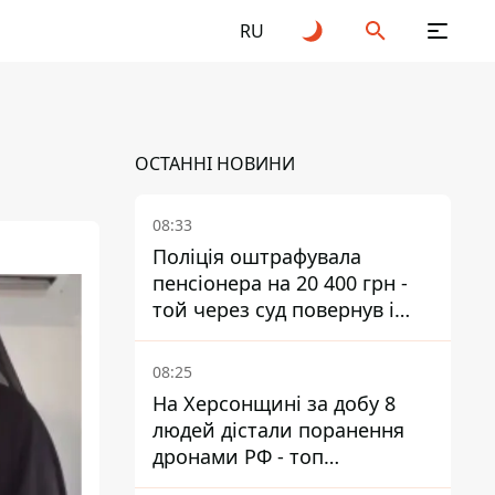
RU
ОСТАННІ НОВИНИ
08:33
Поліція оштрафувала
пенсіонера на 20 400 грн -
той через суд повернув і
гроші, і отримав 3 тис. грн
моральної шкоди
08:25
На Херсонщині за добу 8
людей дістали поранення
дронами РФ - топ
небезпечних районів