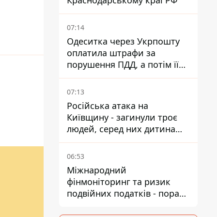
Краснодарському краї РФ
07:14
Одеситка через Укрпошту
оплатила штрафи за
порушення ПДД, а потім її
рахунки заблокували - в
чому причина і що вирішив
07:13
суд
Російська атака на
Київщину - загинули троє
людей, серед них дитина
2022 року народження
06:53
Міжнародний
фінмоніторинг та ризик
подвійних податків - поради
українцям в Польщі