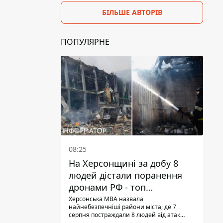
БІЛЬШЕ АВТОРІВ
ПОПУЛЯРНЕ
08:25
На Херсонщині за добу 8
людей дістали поранення
дронами РФ - топ
небезпечних районів
Херсонська МВА назвала
найнебезпечніші райони міста, де 7
серпня постраждали 8 людей від атак
дронів