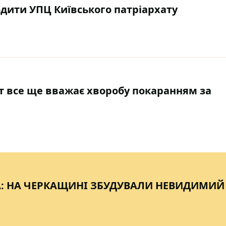
одити УПЦ Київського патріархату
т все ще вважає хворобу покаранням за
А: НА ЧЕРКАЩИНІ ЗБУДУВАЛИ НЕВИДИМИЙ