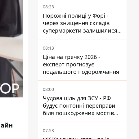
08:23
Порожні полиці у Форі -
через знищення складів
супермаркети залишилися
без асортименту
08:13
Ціна на гречку 2026 -
експерт прогнозує
подальшого подорожчання
08:00
Чудова ціль для ЗСУ - РФ
будує понтонні переправи
біля пошкоджених мостів
на ТОТ
лайн
07:53