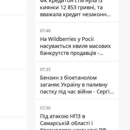
ФК Кредитон стягнула із
киянки 12 853 гривні, та
вважала кредит незаконним
- що вирішив суд
07:46
На Wildberries у Росії
насувається хвиля масових
банкрутств продавців -
Reuters
07:33
Бензин з біоетанолом
заганяє Україну в паливну
пастку під час війни - Сергій
Куюн
07:30
Під атакою НПЗ в
Самарській області і