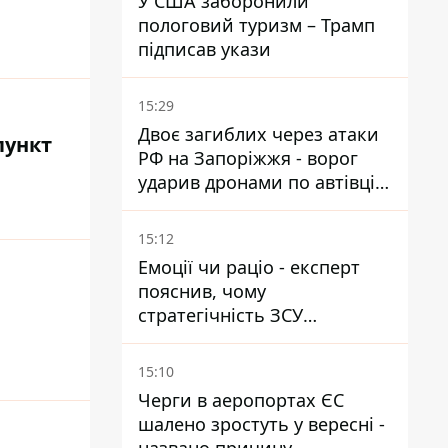
У США заборонили
пологовий туризм – Трамп
підписав укази
15:29
Двоє загиблих через атаки
пункт
РФ на Запоріжжя - ворог
ударив дронами по автівці
та селищу
15:12
Емоції чи раціо - експерт
пояснив, чому
стратегічність ЗСУ
важливіша за емоційні
атаки РФ
15:10
Черги в аеропортах ЄС
шалено зростуть у вересні -