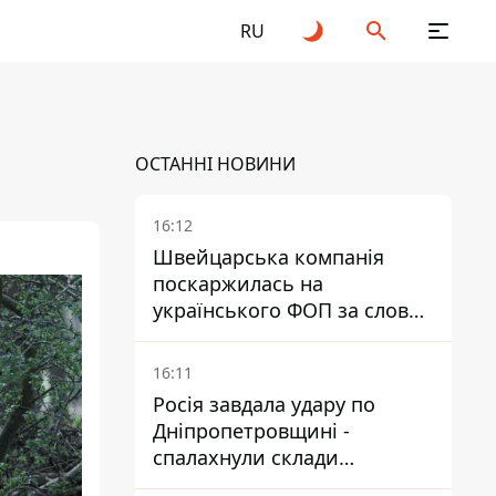
RU
ОСТАННІ НОВИНИ
16:12
Швейцарська компанія
поскаржилась на
українського ФОП за слова
SUN SCRIPTION на упаковці
крему - АМКУ наклав штраф
16:11
Росія завдала удару по
Дніпропетровщині -
спалахнули склади
логістичної компанії