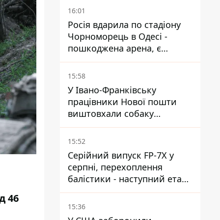
16:01
Росія вдарила по стадіону
Чорноморець в Одесі -
пошкоджена арена, є
постраждалий
15:58
У Івано-Франківську
працівники Нової пошти
виштовхали собаку
шваброю у 37-градусну
спеку — реакція компанії
15:52
Серійний випуск FP-7X у
серпні, перехоплення
балістики - наступний етап -
Fire Point конкретизувало
д 46
плани
15:36