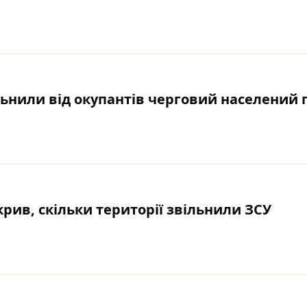
льнили від окупантів черговий населений 
крив, скільки території звільнили ЗСУ