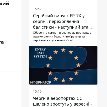
ький
15:52
Серійний випуск FP-7X у
серпні, перехоплення
балістики - наступний етап -
Fire Point конкретизувало
Оборонна компанія розповіла про перше
перехоплення балістичної ракети та
плани
серійний випуск нової зброї.
та
15:10
Черги в аеропортах ЄС
шалено зростуть у вересні -