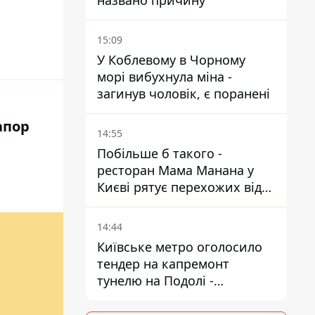
названо причину
15:09
У Коблевому в Чорному
морі вибухнула міна -
загинув чоловік, є поранені
апор
14:55
Побільше б такого -
ресторан Мама Манана у
Києві рятує перехожих від
спеки
14:44
Київське метро оголосило
тендер на капремонт
тунелю на Подолі -
триватиме майже два роки