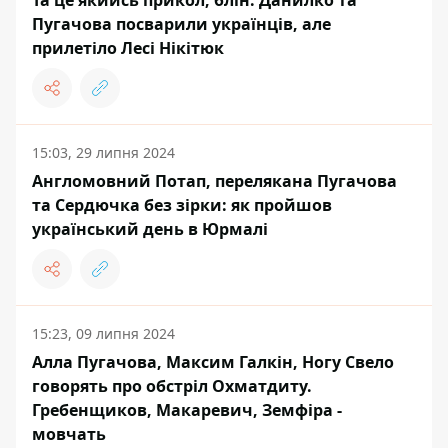
Та це якийсь прикол, блін: Данилко та
Пугачова посварили українців, але
прилетіло Лесі Нікітюк
15:03, 29 липня 2024
Англомовний Потап, перелякана Пугачова
та Сердючка без зірки: як пройшов
український день в Юрмалі
15:23, 09 липня 2024
Алла Пугачова, Максим Галкін, Ногу Свело
говорять про обстріл Охматдиту.
Гребенщиков, Макаревич, Земфіра -
мовчать