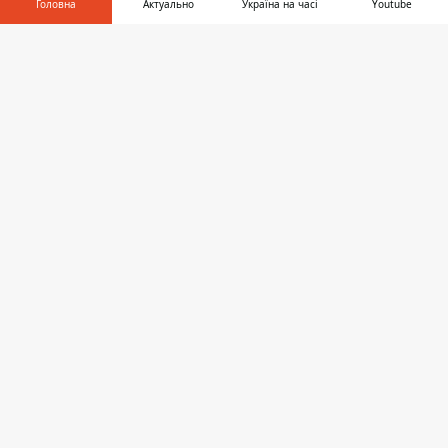
Головна
Актуально
Україна на часі
Youtube
Інформатор у
Завантажити
телефоні
👉
ШОУ-БІЗ
17:11, 03 листопада 2023
ПУГАЧОВУ ВИМАГАЮТЬ ЗАТРИМАТИ
ТА ДОПИТАТИ: СТАЛИ ВІДОМІ
ПРИЧИНІ ПОВЕРНЕННЯ В РОСІЮ 74-
РІЧНОЇ ПРОТИВНИЦІ ВІЙНИ. ВІДЕО