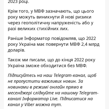
2023 році.
Крім того, у МВФ зазначають, що цього
року можуть виникнути й нові ризики
через геополітичну напруженість або у
разі великих стихійних лих.
Раніше І
нформатор
повідомляв, що
2022
року Україна має повернути МВФ 2,4 млрд
доларів.
Також ми писали, що до кінця 2022 року
Україна зможе обходитися без МВФ
.
Підписуйтесь на наш
Telegram-канал
, щоб
не пропустити важливих новин. За
новинами в режимі онлайн прямо в
месенджері слідкуйте на нашому Telegram-
каналі
Інформатор Live
. Підписатися на
канал у Viber можна
тут
.