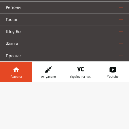
Регіони
Гроші
Шоу-біз
Життя
Про нас
Головна
Актуально
Україна на часі
Youtube
Інформатор у
Завантажити
телефоні
👉
Інформатор проекти
Столиця
Ваші фінанси
Авто
Geek
© 2016-2026 Informator