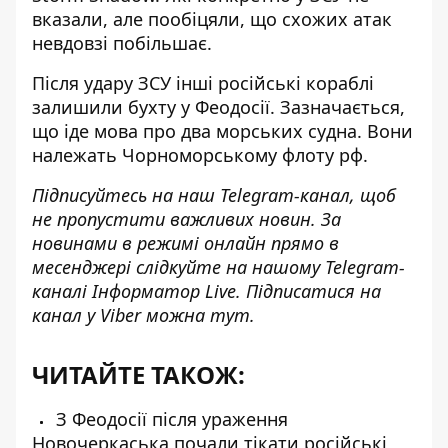
вказали, але пообіцяли, що схожих атак
невдовзі побільшає.
Після удару ЗСУ
інші російські кораблі
залишили бухту у Феодосії
. Зазначається,
що іде мова про два морських судна. Вони
належать Чорноморському флоту рф.
Підписуйтесь на наш
Telegram-канал
, щоб
не пропустити важливих новин. За
новинами в режимі онлайн прямо в
месенджері слідкуйте на нашому Telegram-
каналі
Інформатор Live
. Підписатися на
канал у Viber можна
тут
.
ЧИТАЙТЕ ТАКОЖ:
З Феодосії після ураження
Новочеркаська почали тікати російські