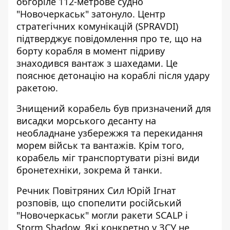
обгоріле 112-метрове судно
"Новочеркаськ" затонуло. Центр
стратегічних комунікацій (SPRAVDI)
підтверджує повідомлення про те, що на
борту корабля в момент підриву
знаходився вантаж з шахедами. Це
пояснює детонацію на кораблі після удару
ракетою.
Знищений
корабель був призначений
для
висадки морського десанту на
необладнане узбережжя та перекидання
морем військ та вантажів. Крім того,
корабель міг транспортувати різні види
бронетехніки, зокрема й танки.
Речник Повітряних Сил Юрій Ігнат
розповів, що спопелити російський
"Новочеркаськ" могли
ракети SCALP і
Storm Shadow
. Які конкретно у ЗСУ не