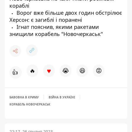
кораблі
Ворог вже більше двох годин обстрілює
Херсон: є загиблі і поранені
Ігнат пояснив, якими ракетами
знищили корабель "Новочеркаськ"
♥
🔥
😭
😆
😡
👍
БАВОВНА В КРИМУ
ВІЙНА В УКРАЇНІ
КОРАБЕЛЬ НОВОЧЕРКАСЬК
22:17, 26 грудня 2023