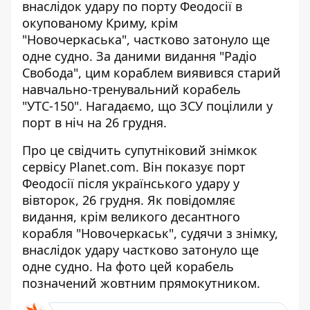
внаслідок удару по порту Феодосії
в
окупованому Криму, крім
"Новочеркаська"
, частково затонуло ще
одне судно. За даними видання "Радіо
Свобода", цим кораблем виявився старий
навчально-тренувальний корабель
"УТС-150". Нагадаємо, що ЗСУ поцілили у
порт в ніч на 26 грудня.
Про це свідчить
супутніковий знімкок
сервісу Planet.com
. Він показує порт
Феодосії після українського удару у
вівторок, 26 грудня. Як повідомляє
видання, крім великого десантного
корабля "Новочеркаськ", судячи з знімку,
внаслідок удару частково затонуло ще
одне судно. На фото цей корабель
позначений жовтним прямокутником.