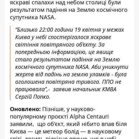
яскраві спалахи над небом столиці були
результатом падіння на Землю космічного
супутника NASA
.
“Близько 22:00 години 19 квітня у межах
Києва у небі спостерігалося яскраве
світіння повітряного об’єкту. За
попередньою інформацією, це явище
стало результатом падіння на Землю
космічного супутника NASA. Аби уникнути
жертв від падінь на землю уламків - була
оголошена повітряна тривога. ППО не
працювала”,- заявив начальник КМВА
Сергій Попко.
Оновлено:
Пізніше, у науково-
популярному проєкті
Alpha Centauri
заявили, що об'єкт, який нібито впав біля
Києва — це метеор болід — в науковому
світі, досить рідкісне явище, що в небі