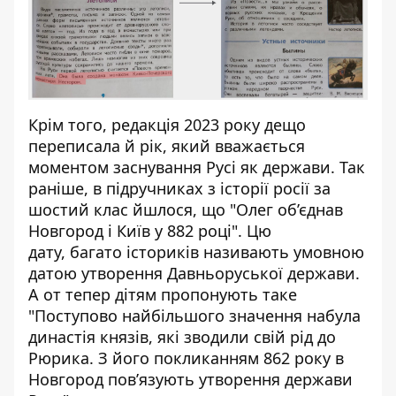
Крім того, редакція 2023 року дещо
переписала й рік, який вважається
моментом заснування Русі як держави. Так
раніше, в підручниках з історії росії за
шостий клас йшлося, що "Олег об’єднав
Новгород і Київ у 882 році". Цю
дату, багато істориків називають умовною
датою утворення Давньоруської держави.
А от тепер дітям пропонують таке
"Поступово найбільшого значення набула
династія князів, які зводили свій рід до
Рюрика. З його покликанням 862 року в
Новгород пов’язують утворення держави