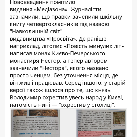
Нововведення помітило
видання «
Медіазона
». Журналісти
зазначили, що правки зачепили шкільну
книгу четвертокласників під назвою
"Навколишній світ"
видавництва «Просвіта». Де раніше,
наприклад, літопис «Повість минулих літ»
написав монах Києво-Печерського
монастиря Нестор, а тепер автором
зазначили "Нестора", якого названо
просто ченцем, без уточнення місця, де
він жив і працював. Серед іншого, у старій
версії також ішлося про те, що князь
Володимир охрестив увесь народ у Києві,
натомість нині — "охрестив у столиці".