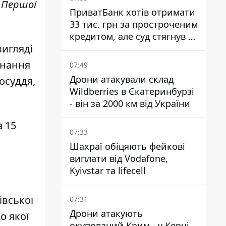
 Першої
ПриватБанк хотів отримати
33 тис. грн за простроченим
кредитом, але суд стягнув з
вигляді
боржниці лише 22 тис. грн
онання
07:49
Дрони атакували склад
осуддя,
Wildberries в Єкатеринбурзі
- він за 2000 км від України
а 15
07:33
Шахраї обіцяють фейкові
виплати від Vodafone,
Kyivstar та lifecell
івської
07:31
Дрони атакують
о якої
окупований Крим - у Керчі