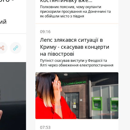
Костянтинівку вже
найближчими місяцями
Полковник пояснив, чому окупанти
прискорили просування на Донеччині та
як обійшли місто з півдня
ший
09:16
Лепс злякався ситуації в
Криму - скасував концерти
на півострові
Путініст скасував виступи у Феодосії та
Ялті через обмеження електропостачання
07:53