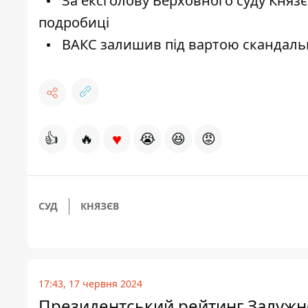
За ексголову Верховного суду Князє
подробиці
ВАКС залишив під вартою скандаль
♥
👍
🔥
😭
😆
😡
СУД
КНЯЗЄВ
17:43, 17 червня 2024
Президентський рейтинг Залужно