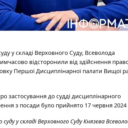
уду у складі Верховного Суду, Всеволода
тимчасово відсторонили
від здійснення прав
новку Першої Дисциплінарної палати Вищої р
про застосування до судді дисциплінарного
нення з посади було прийнято 17 червня 2024 
суду у складі Верховного Суду Князєва Всеволо