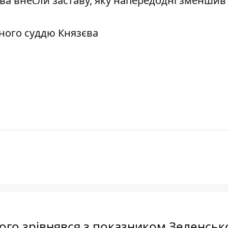
ва внесли заставу, яку напередодні зменшив
ного суддю Князєва
го зрівнявся з показником Зеленсько