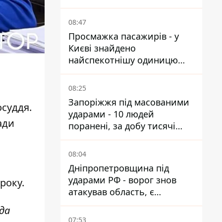
від атак
08:47
Просмажка пасажирів - у
Києві знайдено
найспекотнішу одиницю
громадського транспорту
08:25
Запоріжжя під масованими
осуддя.
ударами - 10 людей
ади
поранені, за добу тисячі
атак
08:04
Дніпропетровщина під
ударами РФ - ворог знов
року.
атакував область, є
руйнування та пожежі
да
07:53