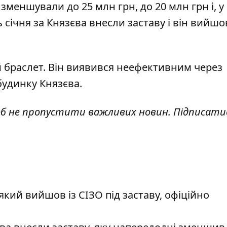
 зменшували до 25 млн грн, до 20 млн грн і, у
ь січня
за Князєва внесли заставу і він вийшо
 браслет
. Він виявився неефективним через
 будинку Князєва.
об не пропустити важливих новин. Підписати
який вийшов із СІЗО під заставу, офіційно