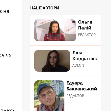
НАШІ АВТОРИ
в на
Ольга
Палій
РЕДАКТОР
Ліна
ся на
Кіндратюк
ADMIN
Едуард
Бакканський
РЕДАКТОР