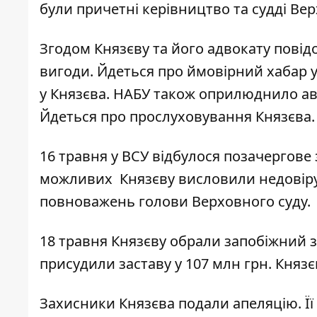
були причетні керівництво та судді Ве
Згодом Князєву та його адвокату повід
вигоди. Йдеться про ймовірний хабар у 
у Князєва
. НАБУ також оприлюднило авд
Йдеться про прослуховування Князєва
16 травня у ВСУ відбулося позачергове з
можливих Князєву висловили недовіру.
повноважень голови Верховного суду.
18 травня Князєву
обрали запобіжний з
присудили заставу у 107 млн грн. Князє
Захисники Князєва подали апеляцію.
Ї