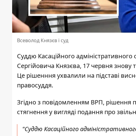
Всеволод Князєв і суд
Суддю Касаційного адміністративного с
Сергійовича Князєва, 17 червня знову
Це рішенння ухвалили на підставі вис
правосуддя.
Згідно з
повідомленням ВРП
, рішення 
стягнення у вигляді подання про звіль
"Суддю Касаційного адміністративного 