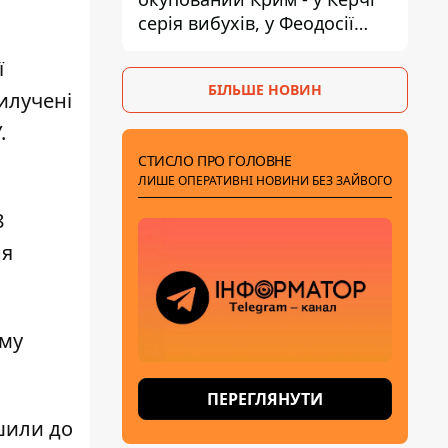
серія вибухів, у Феодосії
пожежа
ї
БІЛЬШЕ НОВИН
илучені
.
СТИСЛО ПРО ГОЛОВНЕ
ЛИШЕ ОПЕРАТИВНІ НОВИНИ БЕЗ ЗАЙВОГО
8
ня
ому
ПЕРЕГЛЯНУТИ
шили
до