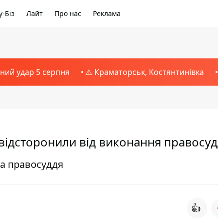
-Біз
Лайт
Про нас
Реклама
тний удар 5 серпня
⚠️ Краматорськ, Костянтинівка
відсторонили від виконання правосу
а правосуддя
👍