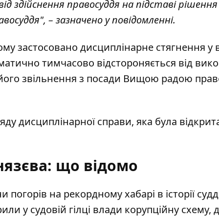
ід здійснення правосуддя на підставі рішення
осуддя", – зазначено у повідомленні.
кому застосовано дисциплінарне стягнення у 
оматично тимчасово відстороняється від вик
його звільнення з посади Вищою радою прав
яду дисциплінарної справи, яка була відкрит
нязєва: що відомо
 погорів на рекордному хабарі в історії судд
рили у судовій гілці влади корупційну схему, д