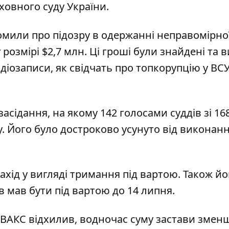
рховного суду України.
омили про підозру в одержанні неправомірно
розмірі $2,7 млн. Ці гроші були
знайдені та в
іозаписи, як свідчать про топкорупцію у ВСУ
.
асідання, на якому 142 голосами суддів зі 16
 Його було достроково усунуто від виконан
ахід
у вигляді тримання під вартою. Також й
в мав бути під вартою до 14 липня.
ї ВАКС відхилив
, водночас
суму застави змен