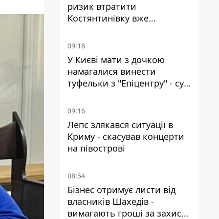
ризик втратити
Костянтинівку вже
найближчими місяцями
09:18
У Києві мати з дочкою
намагалися винести
туфельки з "Епіцентру" - суд
виніс вирок
09:16
Лепс злякався ситуації в
Криму - скасував концерти
на півострові
08:54
Бізнес отримує листи від
власників Шахедів -
вимагають гроші за захист