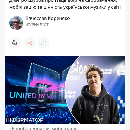
Дмитро Шуров про Нацвідбір на Євробачення,
мобілізацію та цінність української музики у світі
Вячеслав Кореняко
ЖУРНАЛІСТ
👍
«Євробачення» vs мобілізація