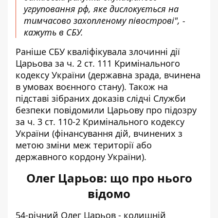
угруповання рф, яке дислокується на
тимчасово захопленому півострові", -
кажуть в СБУ.
Раніше СБУ кваліфікувала злочинні дії
Царьова за ч. 2 ст. 111 Кримінального
кодексу України (державна зрада, вчинена
в умовах воєнного стану). Також на
підставі зібраних доказів слідчі Служби
безпеки повідомили Царьову про підозру
за ч. 3 ст. 110-2 Кримінального кодексу
України (фінансування дій, вчинених з
метою зміни меж території або
державного кордону України).
Олег Царьов: що про нього
відомо
54-річний Олег Царьов
- колишній