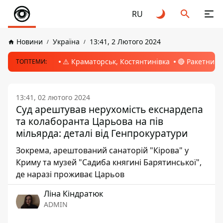
RU
Новини
Україна
13:41, 2 Лютого 2024
⚠️ Краматорськ, Костянтинівка
🔴 Ракетний 
ТОПТЕМИ:
13:41, 02 лютого 2024
Суд арештував нерухомість екснардепа
та колаборанта Царьова на пів
мільярда: деталі від Генпрокуратури
Зокрема, арештований санаторій "Кірова" у
Криму та музей "Садиба княгині Барятинської",
де наразі проживає Царьов
Ліна Кіндратюк
ADMIN