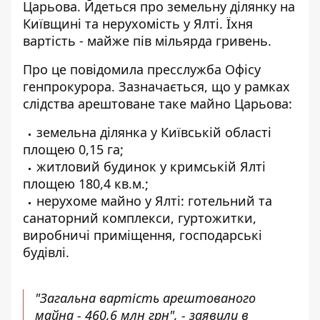
Царьова
. Йдеться про земельну ділянку на
Київщині та нерухомість у Ялті. Їхня
вартість - майже пів мільярда гривень.
Про це повідомила пресслужба Офісу
генпрокурора. Зазначається, що у рамках
слідства арештоване таке майно Царьова:
земельна ділянка у Київській області
площею 0,15 га;
житловий будинок у кримській Ялті
площею 180,4 кв.м.;
нерухоме майно у Ялті: готельний та
санаторний комплекси, гуртожитки,
виробничі приміщення, господарські
будівлі.
"Загальна вартість арештованого
майна - 460,6 млн грн", - заявили в