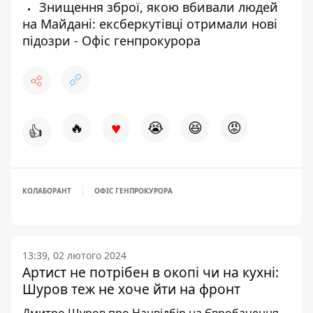
Знищення зброї, якою вбивали людей
на Майдані: ексберкутівці отримали нові
підозри - Офіс генпрокурора
♥
🔥
😭
😆
😡
👍
КОЛАБОРАНТ
ОФІС ГЕНПРОКУРОРА
13:39, 02 лютого 2024
Артист не потрібен в окопі чи на кухні:
Шуров теж не хоче йти на фронт