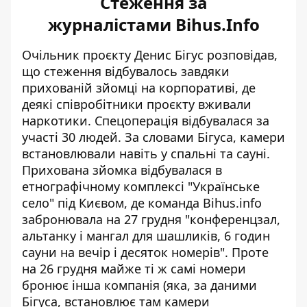
Стеження за
журналістами Bihus.Info
Очільник проєкту Денис Бігус розповідав,
що
стеження відбувалось завдяки
прихованій зйомці на корпоративі
, де
деякі співробітники проєкту вживали
наркотики. Спецоперація відбувалася за
участі 30 людей. За словами Бігуса, камери
встановлювали навіть у спальні та сауні.
Прихована зйомка відбувалася в
етнографічному комплексі "Українське
село" під Києвом, де команда Bihus.info
забронювала на 27 грудня "конференцзал,
альтанку і мангал для шашликів, 6 годин
сауни на вечір і десяток номерів". Проте
на 26 грудня майже ті ж самі номери
бронює інша компанія (яка, за даними
Бігуса, встановлює там камери