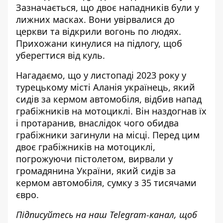
Зазначається, що двоє нападників були у
лижних масках. Вони увірвалися до
церкви та відкрили вогонь по людях.
Прихожани кинулися на підлогу, щоб
уберегтися від куль.
Нагадаємо, що у листопаді 2023 року у
турецькому місті Аланія українець, який
сидів за кермом автомобіля, відбив напад
грабіжників на мотоциклі. Він наздогнав їх
і протаранив, внаслідок чого
обидва
грабіжники загинули на місці
. Перед цим
двоє грабіжників на мотоциклі,
погрожуючи пістолетом, вирвали у
громадянина України, який сидів за
кермом автомобіля, сумку з 35 тисячами
євро.
Підписуйтесь на наш
Telegram-канал
, щоб