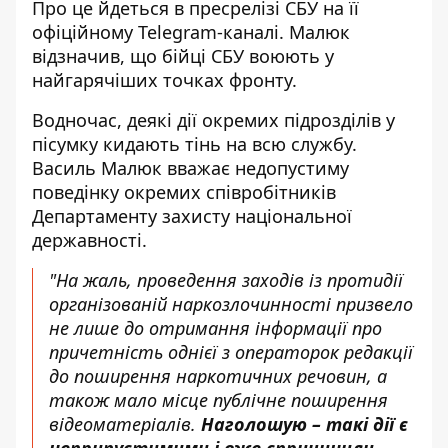
Про це йдеться в пресрелізі СБУ на її
офіційному Telegram-каналі. Малюк
відзначив, що
бійці СБУ воюють у
найгарячіших точках фронту
.
Водночас, деякі дії окремих підрозділів у
пісумку кидають тінь на всю службу.
Василь Малюк вважає недопустиму
поведінку окремих співробітників
Департаменту захисту національної
державності.
"На жаль, проведення заходів із протидії
організованій наркозлочинності призвело
не лише до отримання інформації про
причетність однієї з операторок редакції
до поширення наркотичних речовин, а
також мало місце публічне поширення
відеоматеріалів.
Наголошую – такі дії є
неприпустимими і вже спричинили