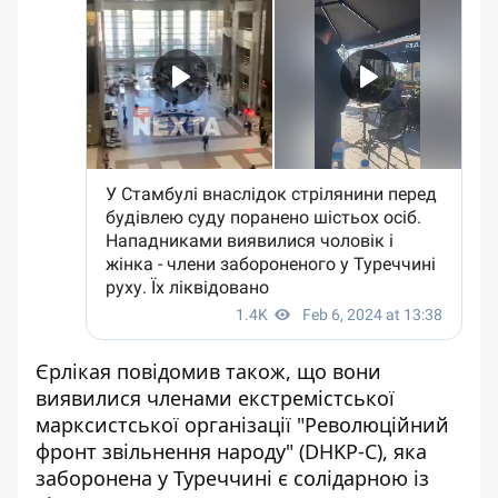
Єрлікая повідомив також, що вони
виявилися членами екстремістської
марксистської організації "Революційний
фронт звільнення народу" (DHKP-C), яка
заборонена у Туреччині є солідарною із