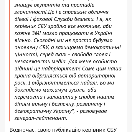
знищує окупантів та протидіє
злочинності.Це і є справжнє обличчя
дієвої і фахової Служби безпеки. І я, як
керівник СБУ зроблю все можливе, аби
кожне ЗМІ могло працювати в Україні
вільно. Сьогодні ми не просто будуємо
оновлену СБУ, а захищаємо демократичні
цінності, серед яких – свобода слова і
незалежність медіа. Для мене особисто
віднині це надпріоритет! Саме цим наша
країна відрізняється від авторитарної
росії. І відрізнятиметься надалі. Бо ми
докладемо максимум зусиль, аби
перемогти і залишити у спадок нашим
дітям вільну і безпечну, розвинену і
демократичну Україну", - резюмував
генерал-лейтенант.
Водночас, свою публікацію керівник СБУ