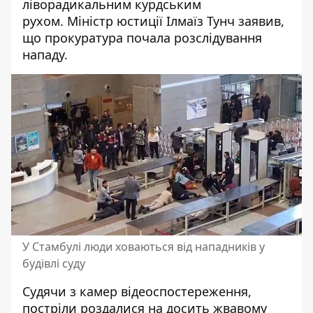
ліворадикальним курдським
рухом. Міністр юстиції Ілмаїз Тунч заявив,
що прокуратура почала розслідування
нападу.
У Стамбулі люди ховаються від нападників у
будівлі суду
Судячи з камер відеоспостереження,
постріли роздалися на досить жвавому