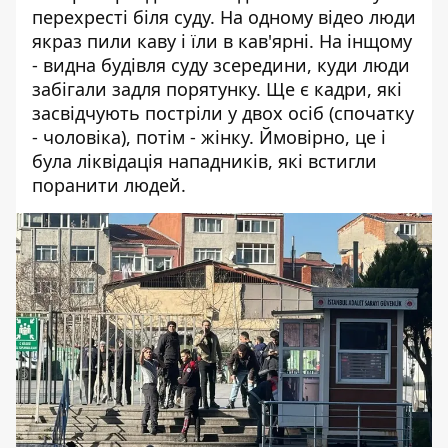
перехресті біля суду. На одному відео люди
якраз пили каву і їли в кав'ярні. На інщому
- видна будівля суду зсередини, куди люди
забігали задля порятунку. Ще є кадри, які
засвідчують постріли у двох осіб (спочатку
- чоловіка), потім - жінку. Ймовірно, це і
була ліквідація нападників, які встигли
поранити людей.