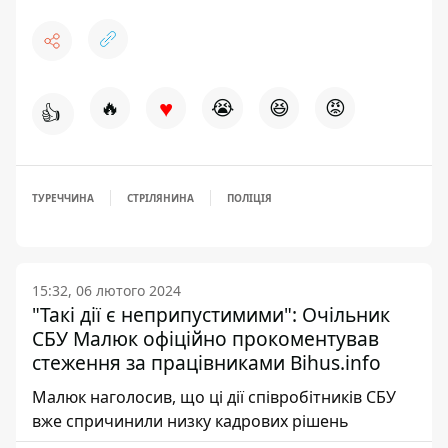
♥
🔥
😭
😆
😡
👍
ТУРЕЧЧИНА
СТРІЛЯНИНА
ПОЛІЦІЯ
15:32, 06 лютого 2024
"Такі дії є неприпустимими": Очільник
СБУ Малюк офіційно прокоментував
стеження за працівниками Bihus.info
Малюк наголосив, що ці дії співробітників СБУ
вже спричинили низку кадрових рішень