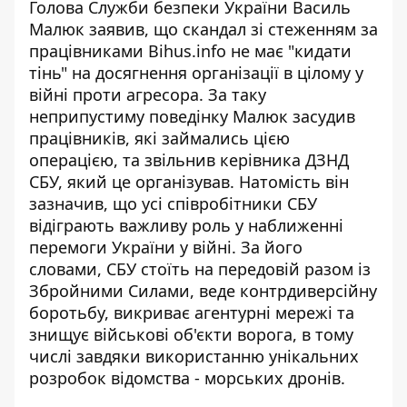
Голова Служби безпеки України Василь
Малюк заявив, що
скандал зі стеженням за
працівниками Bihus.info не має "кидати
тінь" на досягнення організації
в цілому у
війні проти агресора. За таку
неприпустиму поведінку Малюк засудив
працівників, які займались цією
операцією, та звільнив керівника ДЗНД
СБУ, який це організував. Натомість він
зазначив, що усі співробітники СБУ
відіграють важливу роль у наближенні
перемоги України у війні. За його
словами, СБУ стоїть на передовій разом із
Збройними Силами, веде контрдиверсійну
боротьбу, викриває агентурні мережі та
знищує військові об'єкти ворога, в тому
числі завдяки використанню унікальних
розробок відомства - морських дронів.