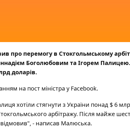
вив про перемогу в Стокгольмському арбіт
еннадієм Боголюбовим та Ігорем Палицею
лрд доларів.
анням на
пост міністра
у Facebook.
иця хотіли стягнути з України понад $ 6 млр
Стокгольмського арбітражу. Після майже шест
 відмовив", - написав Малюська.