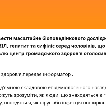
овести масштабне біоповедінкового дослід
ІЛ, гепатит та сифіліс серед чоловіків, щ
івлю центр громадського здоров'я оголосив
 здоров'я
,передає
Інформатор
.
ід'ємною складовою епідеміологічного нагля
ожуть зрозуміти, як люди, що знаходяться в г
, поводяться, як вірус або інфекція поширюєт