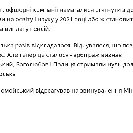
: офшорні компанії намагалися стягнути з 
 на освіту і науку у 2021 році або ж станови
 виплату пенсій.
лька разів відкладалося. Відчувалося, що поз
с. Але тепер це сталося - арбітраж визнав
ський, Боголюбов і Палиця отримали нуль дол
юська .
омойський відреагував на звинувачення Мі