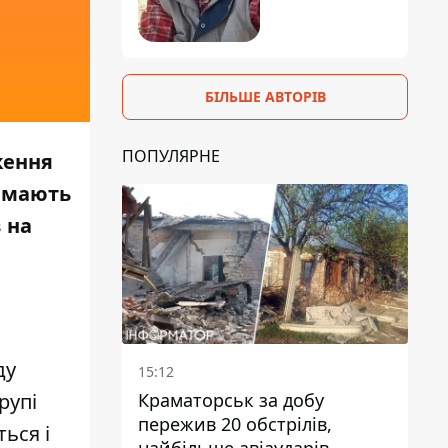
БІЛЬШЕ АВТОРІВ
ПОПУЛЯРНЕ
ження
о мають
 на
ду
15:12
рупі
Краматорськ за добу
пережив 20 обстрілів,
ься і