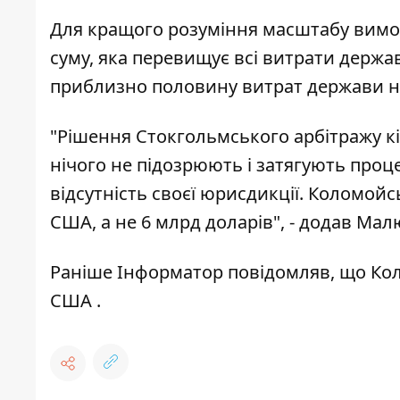
Для кращого розуміння масштабу вимог
суму, яка перевищує всі витрати держави
приблизно половину витрат держави на
"Рішення Стокгольмського арбітражу кі
нічого не підозрюють і затягують проце
відсутність своєї юрисдикції. Коломой
США, а не 6 млрд доларів", - додав Мал
Раніше
Інформатор
повідомляв, що
Кол
США
.