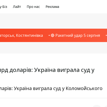
-Біз
Лайт
Про нас
Реклама
аторськ, Костянтинівка
🔴 Ракетний удар 5 серпня
рд доларів: Україна виграла суд у
арів: Україна виграла суд у Коломойського