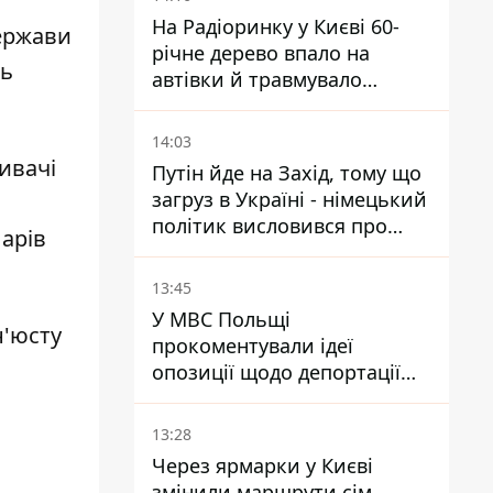
На Радіоринку у Києві 60-
держави
річне дерево впало на
ть
автівки й травмувало
людину - подробиці
14:03
ивачі
Путін йде на Захід, тому що
загруз в Україні - німецький
політик висловився про
арів
плани РФ
13:45
У МВС Польщі
н'юсту
прокоментували ідеї
опозиції щодо депортації
українських чоловіків -
абсурд і популізм
13:28
Через ярмарки у Києві
змінили маршрути сім