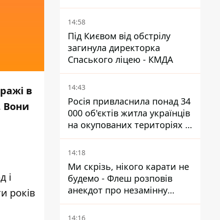
КАБ-250
14:58
Під Києвом від обстрілу
загинула директорка
Спаського ліцею - КМДА
14:43
ражі в
Росія привласнила понад 34
. Вони
000 об'єктів житла українців
на окупованих територіях -
розслідування BBC
14:18
Ми скрізь, нікого карати не
д і
будемо - Флеш розповів
анекдот про незамінну
и років
роботу зв’язківців на фронті
14:16