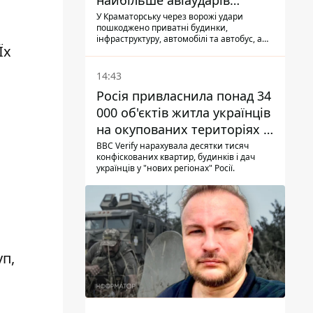
найбільше авіаударів
КАБ-250
У Краматорську через ворожі удари
пошкоджено приватні будинки,
інфраструктуру, автомобілі та автобус, а
Їх
загалом за добу на Донеччині загинула
одна людина і ще 15 отримали поранення
14:43
Росія привласнила понад 34
000 об'єктів житла українців
на окупованих територіях -
розслідування BBC
BBC Verify нарахувала десятки тисяч
конфіскованих квартир, будинків і дач
українців у "нових регіонах" Росії.
уп,