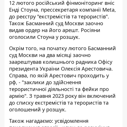
12 лютого російський фінмоніторинг
вніс
Енді Стоуна
, прессекретаря компанії Meta,
до реєстру "екстремістів та терористів".
Також Басманний суд Москви заочно
видав ордер на його арешт. Росіяни
оголосили Стоуна у розшук.
Окрім того, на початку лютого Басманний
суд Москви на два місяці заочно
заарештував колишнього радника Офісу
президента України Олексія Арестовича.
Справа, по якій
Арестович проходить у
рф
, - "заклики до здійснення
терористичної діяльності та фейки про
армію". З травня 2023 року він включений
до списку екстремістів та терористів та
оголошений у розшук.
Також нагадаємо: усвідомлення