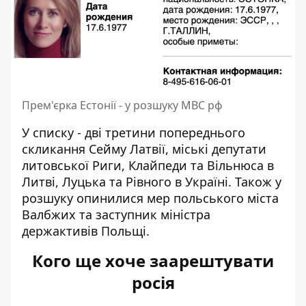
Прем'єрка Естонії - у розшуку МВС рф
У списку - дві третини попереднього
скликання Сейму Латвії, міські депутати
литовської Риги, Клайпеди та Вільнюса в
Литві, Луцька та Рівного в Україні. Також у
розшуку опинилися мер польського міста
Валбжих та заступник міністра
держактивів Польщі.
Кого ще хоче заарештувати
росія