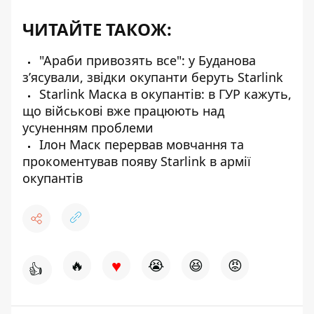
ЧИТАЙТЕ ТАКОЖ:
"Араби привозять все": у Буданова
зʼясували, звідки окупанти беруть Starlink
Starlink Маска в окупантів: в ГУР кажуть,
що військові вже працюють над
усуненням проблеми
Ілон Маск перервав мовчання та
прокоментував появу Starlink в армії
окупантів
♥
🔥
😭
😆
😡
👍