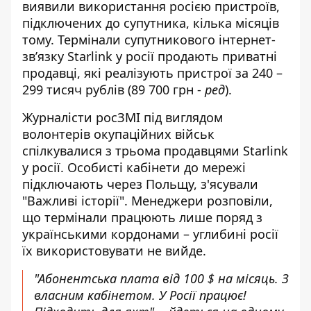
виявили використання росією пристроїв,
підключених до супутника, кілька місяців
тому. Термінали супутникового інтернет-
зв’язку Starlink у росії продають приватні
продавці, які реалізують пристрої за 240 –
299 тисяч рублів (89 700 грн -
ред
).
Журналісти росЗМІ під виглядом
волонтерів окупаційних військ
спілкувалися з трьома продавцями Starlink
у росії. Особисті кабінети
до мережі
підключають через Польщу
, з'ясували
"Важливі історії". Менеджери розповіли,
що термінали працюють лише поряд з
українськими кордонами – углибині росії
їх використовувати не вийде.
"Абонентська плата від 100 $ на місяць. З
власним кабінетом. У Росії працює!