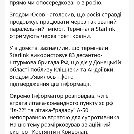
прямо чи опосередковано в росію
.
Згодом Юсов наголосив, що росія справді
продовжує працювати через так званий
паралельний імпорт. Термінали Starlink
отримують через треті країни.
У відомстві зазначили, що термінали
Starlink використовує 83 десантно-
штурмова бригада РФ, що діє у Донецькій
області поблизу Кліщіївки та Андріївки.
Згодом
з'явилось і фото
підтвердження
цієї інформації.
Окремо Інформатор розповідав, чи є
втрата літака-командного пункту зс рф
"Іл-22" та літака-"радару" А-50
непоправною втратою для супротивника.
На цю тему розмірковував авіаційний
експерт Костянтин Криволап.