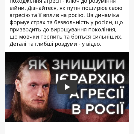
походження агресії - ключ до розуміння
війни. Дізнайтеся, як путін поширює свою
агресію та її вплив на росію. Ця динаміка
формує страх та безвольність у росіян, що
призводить до вирощування покоління,
що мовчки терпить та боїться сильніших.
Деталі та глибші роздуми - у відео.
Play