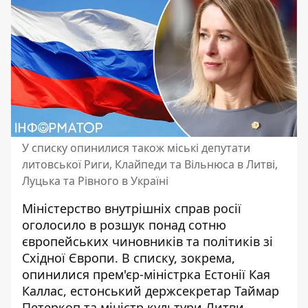
У списку опинилися також міські депутати
литовської Риги, Клайпеди та Вільнюса в Литві,
Луцька та Рівного в Україні
Міністерство внутрішніх справ росії
оголосило в розшук понад сотню
європейських чиновників та політиків зі
Східної Європи. В списку, зокрема,
опинилися
прем'єр-міністрка Естонії Кая
Каллас
, естонський держсекретар Таймар
Петеркоп та міністр культури Литви