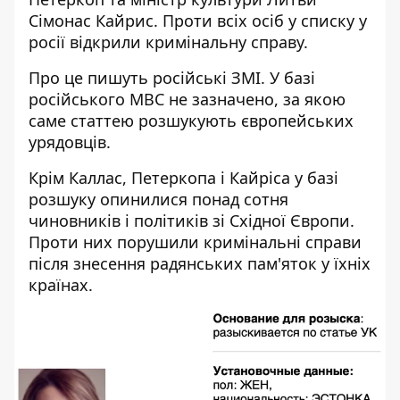
Сімонас Кайрис. Проти всіх осіб у списку у
росії відкрили кримінальну справу.
Про це пишуть російські ЗМІ. У базі
російського МВС не зазначено, за якою
саме статтею розшукують європейських
урядовців.
Крім Каллас, Петеркопа і Кайріса у базі
розшуку опинилися понад сотня
чиновників і політиків зі Східної Європи.
Проти них порушили кримінальні справи
після знесення радянських пам'яток у їхніх
країнах.