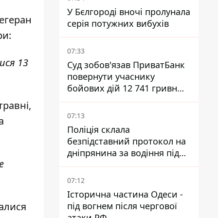
У Бєлгороді вночі пролунала
Тегеран
серія потужних вибухів
ри
:
07:33
ися 13
Суд зобов'язав ПриватБанк
повернути учаснику
бойових дій 12 741 гривню,
вкрадену шахраями
травні,
07:13
а
Поліція склала
безпідставний протокол на
дніпрянина за водіння під
е
наркотою - Верховний Суд
прийняв рішення про
07:12
компенсацію
Історична частина Одеси -
під вогнем після чергової
валися
атаки РФ