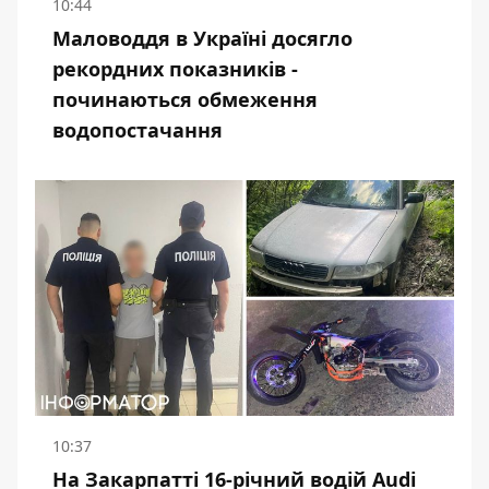
10:44
Маловоддя в Україні досягло
рекордних показників -
починаються обмеження
водопостачання
10:37
На Закарпатті 16-річний водій Audi