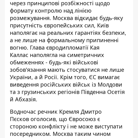
через принципові розбіжності щодо
формату контролю над лінією
розмежування. Москва відкидає будь-яку
присутність європейських сил, Київ
наполягає на реальних гарантіях безпеки,
а не лише на формальному припиненні
вогню. Глава євродипломатії
Кая
Каллас наполягла на симетричних
обмеженнях
- будь-які військові
зобов'язання мають стосуватися не лише
України, а й Росії. Крім того, ЄС вимагає
виведення російських військ із Молдови
та з грузинських регіонів Південна Осетія
й Абхазія.
Водночас речник Кремля Дмитро
Пєсков оголосив, що Євросоюз є
стороною конфлікту
і не може виступати
посередником. Москва таким чином