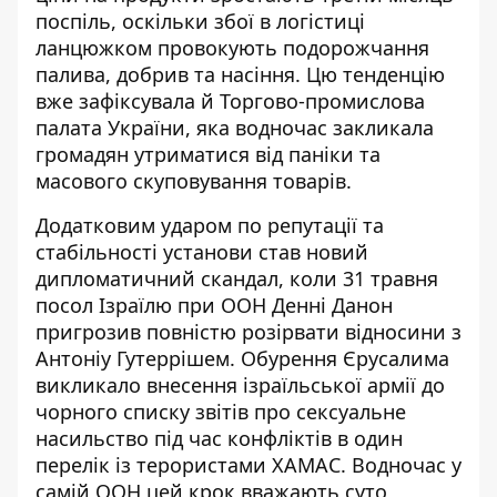
поспіль, оскільки збої в логістиці
ланцюжком провокують подорожчання
палива, добрив та насіння. Цю тенденцію
вже зафіксувала й Торгово-промислова
палата України, яка водночас закликала
громадян утриматися від паніки та
масового скуповування товарів.
Додатковим ударом по репутації та
стабільності установи став новий
дипломатичний скандал, коли 31 травня
посол Ізраїлю при ООН Денні Данон
п
ригрозив повністю розірвати відносини з
Антоніу Гутеррішем
. Обурення Єрусалима
викликало внесення ізраїльської армії до
чорного списку звітів про сексуальне
насильство під час конфліктів в один
перелік із терористами ХАМАС. Водночас у
самій ООН цей крок вважають суто