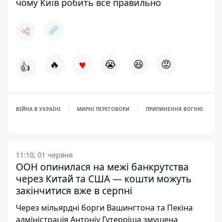
чому Київ робить все правильно
♥
🔥
😭
😆
😡
👍
ВІЙНА В УКРАЇНІ
МИРНІ ПЕРЕГОВОРИ
ПРИПИНЕННЯ ВОГНЮ
11:10, 01 червня
ООН опинилася на межі банкрутства
через Китай та США — кошти можуть
закінчитися вже в серпні
Через мільярдні борги Вашингтона та Пекіна
адміністрація Антоніу Гутерріша змушена