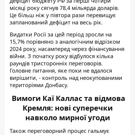
дефіцит бюджету РФ за перші чотири
місяці року сягнув 78,4 мільярда доларів.
Це більш ніж у півтора рази перевищує
запланований дефіцит на весь рік.
Видатки Росії за цей період зросли на
15,7% порівняно з аналогічним відрізком
2024 року, насамперед через фінансування
війни. З початку року відбулося кілька
раундів тристоронніх переговорів.
Головне питання, яке поки не вдалося
вирішити, - контроль над неокупованими
територіями Донбасу.
Вимоги Каї Каллас та відмова
Кремля: нові суперечки
навколо мирної угоди
Також переговорний процес гальмує