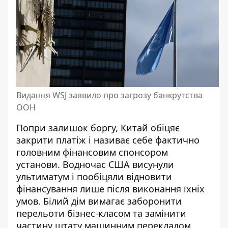
Видання WSJ заявило про загрозу банкрутства
ООН
Попри залишок боргу, Китай обіцяє
закрити платіж і називає себе фактично
головним фінансовим спонсором
установи. Водночас США висунули
ультиматум і пообіцяли відновити
фінансування лише після виконання їхніх
умов. Білий дім вимагає заборонити
перельоти бізнес-класом та замінити
частину штату машинним перекладом.