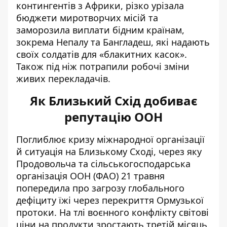
контингентів з Африки, різко урізала
бюджети миротворчих місій та
заморозила виплати бідним країнам,
зокрема Непалу та Бангладеш, які надають
своїх солдатів для «блакитних касок».
Також під ніж потрапили робочі зміни
живих перекладачів.
Як Близький Схід добиває
репутацію ООН
Поглиблює кризу міжнародної організації
й ситуація на Близькому Сході, через яку
Продовольча та сільськогосподарська
організація ООН (ФАО) 21 травня
попередила про
загрозу глобального
дефіциту їжі
через перекриття Ормузької
протоки. На тлі воєнного конфлікту світові
ціни на продукти зростають третій місяць