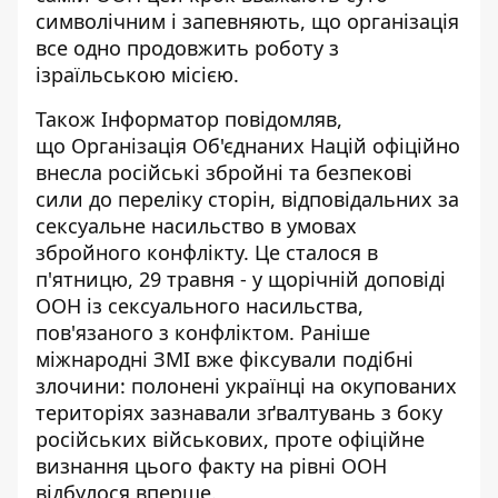
символічним і запевняють, що організація
все одно продовжить роботу з
ізраїльською місією.
Також Інформатор повідомляв,
що Організація Об'єднаних Націй
офіційно
внесла російські збройні та безпекові
сили до переліку сторін
, відповідальних за
сексуальне насильство в умовах
збройного конфлікту. Це сталося в
п'ятницю, 29 травня - у щорічній доповіді
ООН із сексуального насильства,
пов'язаного з конфліктом. Раніше
міжнародні ЗМІ вже фіксували подібні
злочини: полонені українці на окупованих
територіях зазнавали зґвалтувань з боку
російських військових, проте офіційне
визнання цього факту на рівні ООН
відбулося вперше.