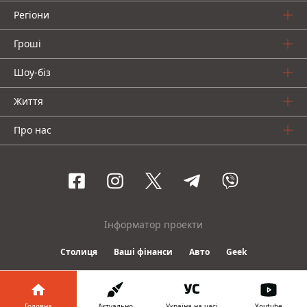
Регіони
Гроші
Шоу-біз
Життя
Про нас
Інформатор проекти
Столиця
Ваші фінанси
Авто
Geek
© 2016-2026 Informator
Головна
Актуально
Україна на часі
Youtube