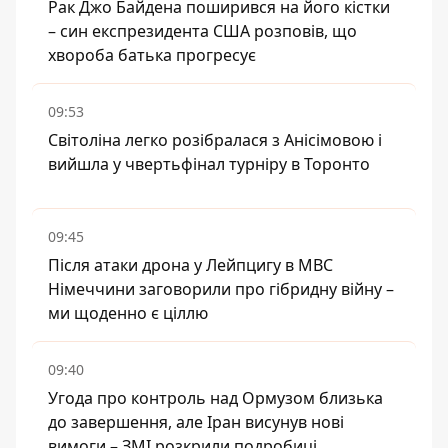
Рак Джо Байдена поширився на його кістки
– син експрезидента США розповів, що
хвороба батька прогресує
09:53
Світоліна легко розібралася з Анісімовою і
вийшла у чвертьфінал турніру в Торонто
09:45
Після атаки дрона у Лейпцигу в МВС
Німеччини заговорили про гібридну війну –
ми щоденно є ціллю
09:40
Угода про контроль над Ормузом близька
до завершення, але Іран висунув нові
вимоги – ЗМІ розкрили подробиці