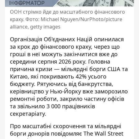
ООН стрімко йде до масштабного фінансового
краху. Фото: Michael Nguyen/NurPhoto/picture
alliance, getty images
Організація Об'єднаних Націй опинилася
за крок до фінансового краху
, через що
гроші в неї можуть закінчитися вже до
середини серпня 2026 року. Головна
причина кризи — мільярдні борги США та
Китаю, які покривають 42% усього
бюджету. Рятуючись від банкрутства,
керівництво у Нью-Йорку вже заморозило
ремонтні роботи, закрило частину офісів
та звільнило 3 000 працівників
секретаріату.
Про масштабні скорочення та мільярдні
борги донорів
повідомляє The Wall Street