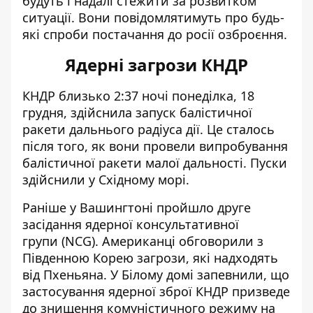
будуть і надалі стежити за розвитком
ситуації. Вони повідомлятимуть про будь-
які спроби постачання до росії озброєння.
Ядерні загрози КНДР
КНДР близько 2:37 ночі понеділка, 18
грудня, здійснила
запуск балістичної
ракети
дальнього радіуса дії. Це сталось
після того, як вони провели випробування
балістичної ракети малої дальності. Пуски
здійснили у Східному морі.
Раніше у Вашингтоні пройшло
друге
засідання ядерної консультативної
групи
(NCG). Американці обговорили з
Південною Корею загрози, які надходять
від Пхеньяна. У Білому домі запевнили, що
застосування ядерної зброї КНДР призведе
до знищення комуністичного режиму на