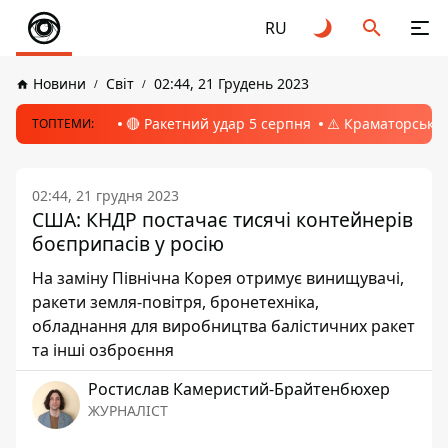
RU
Новини
Світ
02:44, 21 Грудень 2023
🔴 Ракетний удар 5 серпня
⚠️ Краматорськ, 
ТОПТЕМИ:
02:44, 21 грудня 2023
США: КНДР постачає тисячі контейнерів
боєприпасів у росію
На заміну Північна Корея отримує винищувачі,
ракети земля-повітря, бронетехніка,
обладнання для виробництва балістичних ракет
та інші озброєння
Ростислав Камеристий-Брайтенбюхер
ЖУРНАЛІСТ