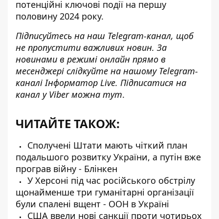
потенційні ключові події на першу
половину 2024 року.
Підписуйтесь на наш
Telegram-канал
, щоб
не пропустити важливих новин. За
новинами в режимі онлайн прямо в
месенджері слідкуйте на нашому Telegram-
каналі
Інформатор Live
. Підписатися на
канал у Viber можна
тут
.
ЧИТАЙТЕ ТАКОЖ:
Сполучені Штати мають чіткий план
подальшого розвитку України, а путін вже
програв війну - Блінкен
У Херсоні під час російського обстрілу
щонайменше три гуманітарні організації
були спалені вщент - ООН в Україні
США ввели нові санкції проти чотирьох