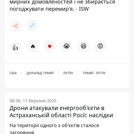
мирних домовленостей і не збирається
погоджувати перемир’я, - ISW
♥
🔥
😭
😆
😡
👍
США
ДОНАЛЬД ТРАМП
ПУТІН
ТРАМП - ПУТІН
08:36, 17 березня 2025
Дрони атакували енергооб'єкти в
Астраханській області Росії: наслідки
На території одного з об'єктів сталося
загоряння