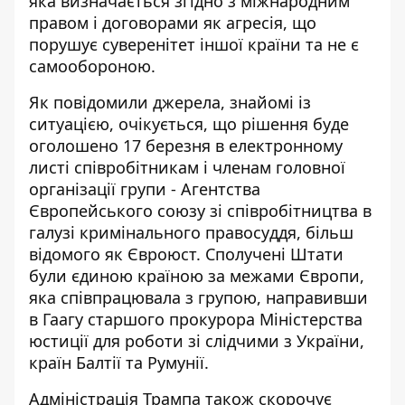
яка визначається згідно з міжнародним
правом і договорами як агресія, що
порушує суверенітет іншої країни та не є
самообороною.
Як повідомили джерела, знайомі із
ситуацією, очікується, що рішення буде
оголошено 17 березня в електронному
листі співробітникам і членам головної
організації групи - Агентства
Європейського союзу зі співробітництва в
галузі кримінального правосуддя, більш
відомого як Євроюст. Сполучені Штати
були єдиною країною за межами Європи,
яка співпрацювала з групою, направивши
в Гаагу старшого прокурора Міністерства
юстиції для роботи зі слідчими з України,
країн Балтії та Румунії.
Адміністрація Трампа також скорочує