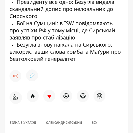
Президенту все одно: Безугла видала
скандальний допис про нелояльних до
Сирського
Бої на Сумщині: в ISW повідомляють
про успіхи РФ у тому місці, де Сирський
заявляв про стабілізацію
Безугла знову наїхала на Сирського,
використавши слова комбата Маґури про
безтолковий генералітет
♥
🔥
😭
😆
😡
👍
ВІЙНА В УКРАЇНІ
ОЛЕКСАНДР СИРСЬКИЙ
ЗСУ