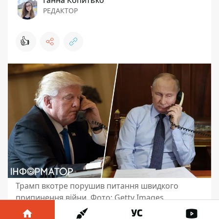
Ганна Копитько
РЕДАКТОР
👍
Трамп вкотре порушив питання швидкого
припинення війни. Фото: Getty Images
Телефонна розмова між президентом Росії