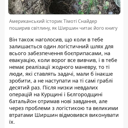
Американський історик Тімоті Снайдер
поширив світлину, як Ширшин читає його книгу
Він також наголосив, що коли в тебе
залишається один логістичний шлях для
всього забезпечення боєприпасами, на
евакуацію, коли ворог все вивчив, і в тебе
немає реалізації жодного маневру, то ті
люди, які ставлять задачі, мали б інакше
зробити, а не наступати на ті самі граблі
десятий раз. Після низки невдалих
операцій на Курщині і Бєлгородщині
батальйон отримав нові завдання, але
через проблеми з логістикою та великими
втратами Ширшин відмовився виконувати
їх.