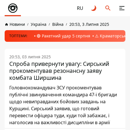
RU
Новини
Україна
Війна
20:53, 3 Липня 2025
🔴 Ракетний удар 5 серпня
⚠️ Краматорськ, 
ТОПТЕМИ:
20:53, 03 липня 2025
Спроба привернути увагу: Сирський
прокоментував резонансну заяву
комбата Ширшина
Головнокомандувач ЗСУ прокоментував
публічні звинувачення командира 47-ї бригади
щодо невиправданих бойових завдань на
Курщині. Сирський заявив, що готовий
перевести офіцера туди, куди той забажає, і
наголосив на важливості дисципліни в армії