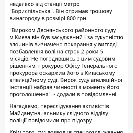
недалеко від станції метро
"Бориспільська". Він отримав грошову
винагороду в розмірі 800 грн.
"Вироком Деснянського районного суду
м.Києва він був засуджений і за сукупністю
злочинів визначено покарання у вигляді
позбавлення волі на строк 2 роки 5
місяців. Не погодившись з цим судовим
рішенням, прокурор Офісу Генерального
прокурора оскаржив його в Київському
апеляційному суді. Вирок суду апеляційної
інстанції набрав чинності з моменту його
проголошення", - додали в повідомленні.
Нагадаємо,
переслідування активістів
Майдану
:начальнику слідчого відділу
поліції повідомили про підозру.
Крім того,
суд дозволив спецрозслідування