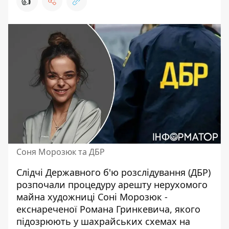
👍
Соня Морозюк та ДБР
Слідчі Державного б'ю розслідування (ДБР)
розпочали процедуру арешту нерухомого
майна
художниці Соні Морозюк -
екснареченої Романа Гринкевича, якого
підозрюють у шахрайських схемах на