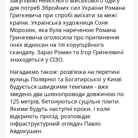
закупівлю неякісного військового одягу
для потреб Збройних сил України Романа
Григкевича при спробі виїхати за межі
країни. Українська художниця Соня
Морозюк, яка була нареченою Романа
Гринкевича оголосила про припинення
їхніх відносин на
тлі корупційного
скандалу
. Зараз Роман та Ігор Гринкевичі
знаходяться у СІЗО.
Нагадаємо також: розв'язка на перетині
вулиць Полярної та Богатирської у Києві
будується швидкими темпами - вже
зведено два шляхопроводи довжиною по
125 метрів, бетонуються суцільні плити.
Якими будуть наступні кроки, і коли
відкриють проїзд, розповідає
інфраструктурний оглядач Павло
Авдокушин.