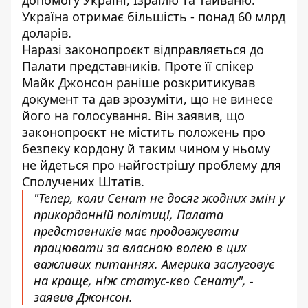
допомогу Україні, Ізраїлю та Тайваню.
Україна отримає більшість - понад 60 млрд
доларів.
Наразі законопроєкт відправляється до
Палати представників. Проте її спікер
Майк Джонсон раніше розкритикував
документ та дав зрозуміти,
що не винесе
його на голосування. Він заявив, що
законопроєкт не містить положень про
безпеку кордону й таким чином у ньому
не йдеться про найгострішу проблему для
Сполучених Штатів.
"Тепер, коли Сенат не досяг жодних змін у
прикордонній політиці, Палата
представників має продовжувати
працювати за власною волею в цих
важливих питаннях. Америка заслуговує
на краще, ніж статус-кво Сенату", -
заявив Джонсон.