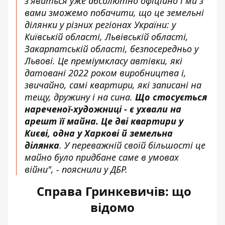
з'явиться уже абсолютно офіційно і ми з
вами зможемо побачити, що це земельні
ділянки у різних регіонах України: у
Київській області, Львівській області,
Закарпатській області, безпосередньо у
Львові. Це преміумкласу автівки, які
датовані 2022 роком виробництва і,
звичайно, самі квартири, які записані на
тещу, дружину і на сина.
Що стосується
нареченої-художниці - є ухвали на
арешт її майна. Це дві квартири у
Києві, одна у Харкові й земельна
ділянка
. У переважній своїй більшості це
майно було придбане саме в умовах
війни", - пояснили у ДБР.
Справа Гринкевичів: що
відомо