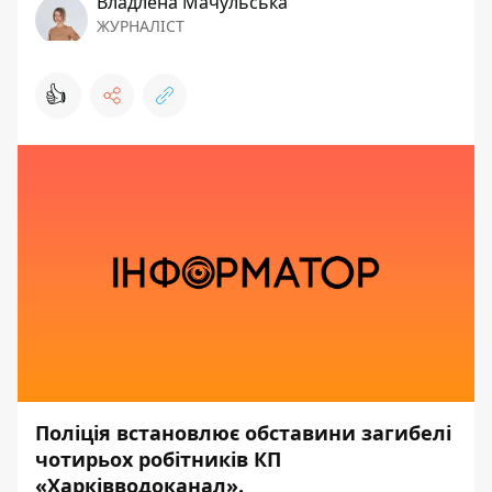
Владлена Мачульська
ЖУРНАЛІСТ
👍
Поліція встановлює обставини загибелі
чотирьох робітників КП
«Харківводоканал».