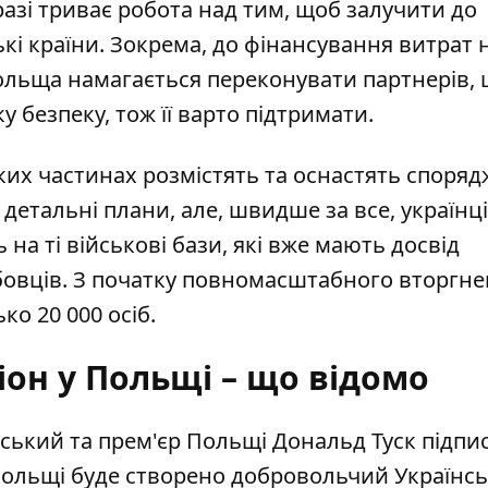
разі триває робота над тим, щоб залучити до
кі країни. Зокрема, до фінансування витрат 
льща намагається переконувати партнерів, 
 безпеку, тож її варто підтримати.
ких частинах розмістять та оснастять
споряд
етальні плани, але, швидше за все, українців
а ті військові бази, які вже мають досвід
бовців. З початку повномасштабного вторгн
о 20 000 осіб.
іон у Польщі – що відомо
ський та прем'єр Польщі Дональд Туск підпи
 Польщі
буде створено добровольчий Українс