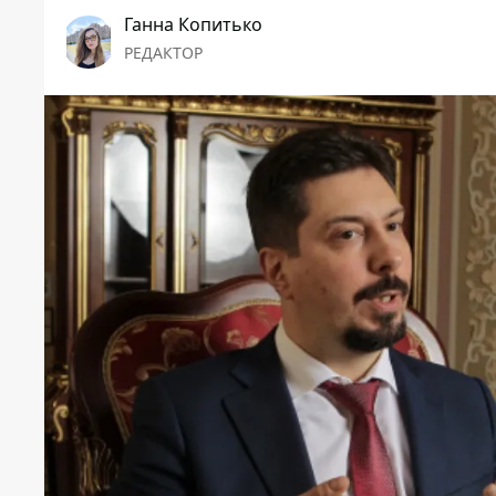
Ганна Копитько
РЕДАКТОР