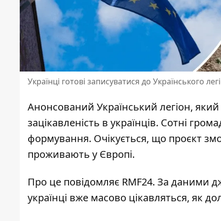
Українці готові записуватися до Українського ле
Анонсований Український легіон, яки
зацікавленість в українців. Сотні гро
формування. Очікується, що проєкт змож
проживають у Європі.
Про це повідомляє RMF24. За даними д
українці вже масово цікавляться,
як до