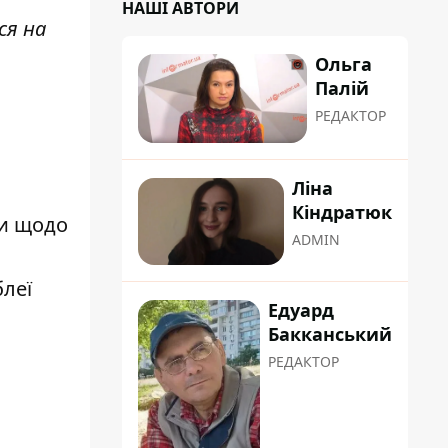
НАШІ АВТОРИ
ся на
Ольга
Палій
РЕДАКТОР
Ліна
Кіндратюк
ми щодо
ADMIN
блеї
Едуард
Бакканський
РЕДАКТОР