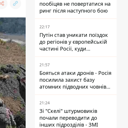
пообіцяв не повертатися на
ринг після наступного бою
22:17
Путін став уникати поїздок
до регіонів у європейській
частині Росії, куди
регулярно долітають дрони
21:57
Бояться атаки дронів - Росія
посилила захист базу
атомних підводних човнів
за 7400 км від України
21:24
Зі "Скелі" штурмовиків
почали переводити до
інших підрозділів - ЗМІ