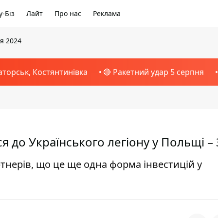
-Біз
Лайт
Про нас
Реклама
ня 2024
аторськ, Костянтинівка
🔴 Ракетний удар 5 серпня
ся до Українського легіону у Польщі –
тнерів, що це ще одна форма інвестицій у