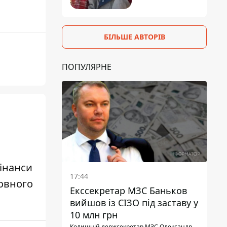
БІЛЬШЕ АВТОРІВ
ПОПУЛЯРНЕ
інанси
17:44
ховного
Екссекретар МЗС Баньков
вийшов із СІЗО під заставу у
10 млн грн
Колишній держсекретар МЗС Олександр