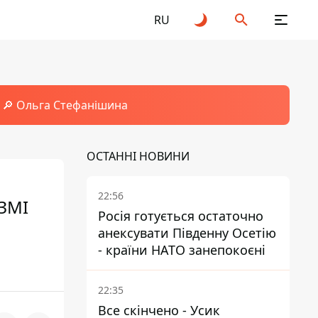
RU
🔎 Ольга Стефанішина
ОСТАННІ НОВИНИ
22:56
 ЗМІ
Росія готується остаточно
анексувати Південну Осетію
- країни НАТО занепокоєні
22:35
Все скінчено - Усик