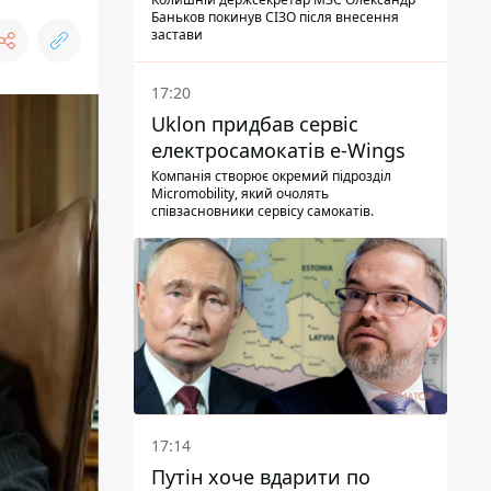
Баньков покинув СІЗО після внесення
застави
17:20
Uklon придбав сервіс
електросамокатів e-Wings
Компанія створює окремий підрозділ
Micromobility, який очолять
співзасновники сервісу самокатів.
17:14
Путін хоче вдарити по