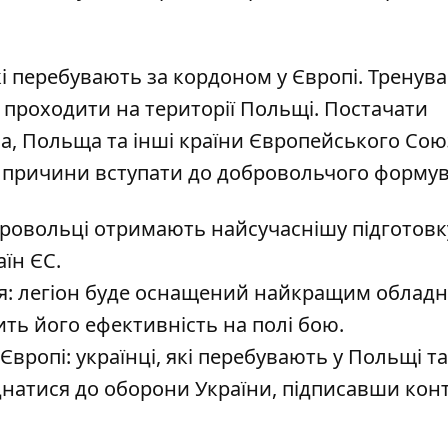
кі перебувають за кордоном у Європі.
Тренува
 проходити на території Польщі
. Постачати
а, Польща та інші країни Європейського Сою
в причини вступати до добровольчого форму
ровольці отримають найсучаснішу підготовк
їн ЄС.
я: легіон буде оснащений найкращим облад
ть його ефективність на полі бою.
вропі: українці, які перебувають у Польщі т
натися до оборони України, підписавши конт