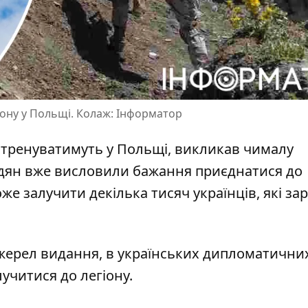
гіону у Польщі. Колаж: Інформатор
й
тренуватимуть у Польщі
, викликав чималу
мадян вже висловили бажання приєднатися до
е залучити декілька тисяч українців, які за
жерел видання, в українських дипломатичних 
лучитися до легіону
.