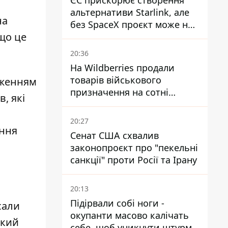
ЄС прискорює створення
альтернативи Starlink, але
на
без SpaceX проєкт може не
що це
обійтися
20:36
На Wildberries продали
товарів військового
женням
призначення на сотні
, які
мільйонів, але удари ЗСУ
змінили ситуацію
20:27
ення
Сенат США схвалив
законопроєкт про "пекельні
санкції" проти Росії та Ірану
20:13
Підірвали собі ноги -
сали
окупанти масово калічать
ький
себе, щоб уникнути штурмів