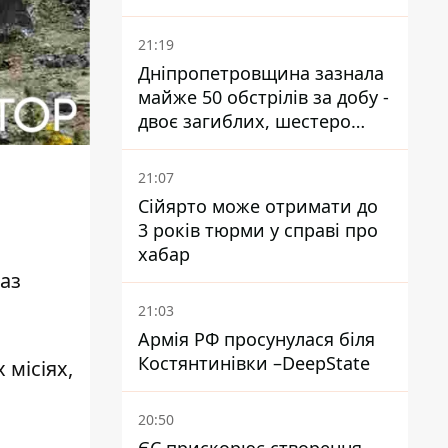
21:19
Дніпропетровщина зазнала
майже 50 обстрілів за добу -
двоє загиблих, шестеро
постраждалих
21:07
Сійярто може отримати до
3 років тюрми у справі про
хабар
раз
21:03
Армія РФ просунулася біля
Костянтинівки –DeepState
місіях,
20:50