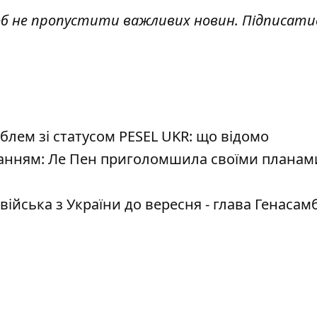
об не пропустити важливих новин. Підписати
блем зі статусом PESEL UKR: що відомо
танням: Ле Пен приголомшила своїми плана
ійська з України до вересня - глава Генасам