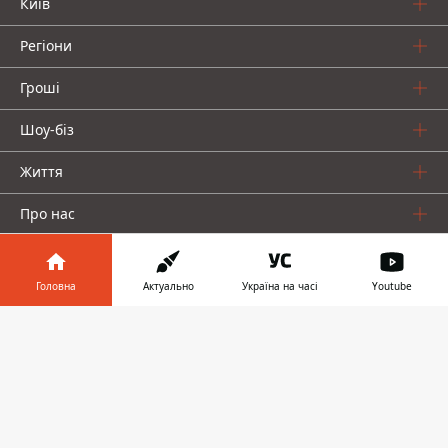
Київ
Регіони
Гроші
Шоу-біз
Життя
Про нас
Головна
Актуально
Україна на часі
Youtube
Інформатор у
Завантажити
телефоні
👉
Інформатор проекти
Столиця
Ваші фінанси
Авто
Geek
© 2016-2026 Informator