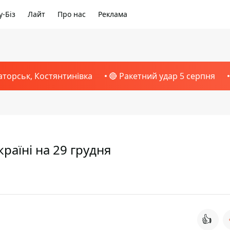
-Біз
Лайт
Про нас
Реклама
аторськ, Костянтинівка
🔴 Ракетний удар 5 серпня
країні на 29 грудня
👍