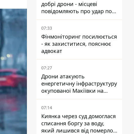
добрі дрони - місцеві
повідомляють про удар по
НПЗ
07:33
Фінмоніторинг посилюється
- як захиститися, пояснює
адвокат
07:27
Дрони атакують
енергетичну інфраструктуру
окупованої Макіївки на
Донеччині
07:14
Киянка через суд домоглася
списання боргу за воду,
який лишився від померлої