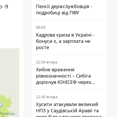
о -9
Пенсії держслужбовців -
подробиці від ПФУ
06:03
Кадрова криза в Україні -
бонуси є, а зарплата не
росте
22:54 вчора
Хибне враження
рівнозначності – Сибіга
дорікнув ЮНІСЕФ через
заяву про загиблих дітей в
Україні та РФ
22:30 вчора
Хусити атакували великий
НПЗ у Саудівській Аравії та
порт біля ключової протоки