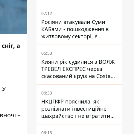
матері
07:12
Росіяни атакували Суми
КАБами - пошкодження в
житловому секторі, є
постраждалі
сніг, а
06:53
Кияни рік судилися з ВОЯЖ
ТРЕВЕЛ ЕКСПРЕС через
скасований круїз на Costa
Firenze - що вирішив суд
. У
06:33
НКЦПФР пояснила, як
розпізнати інвестиційне
 вночі –
шахрайство і не втратити
гроші
06:13