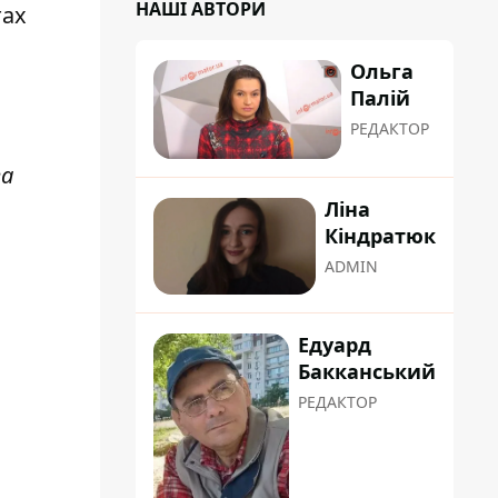
НАШІ АВТОРИ
тах
Ольга
Палій
РЕДАКТОР
за
Ліна
Кіндратюк
ADMIN
Едуард
Бакканський
РЕДАКТОР