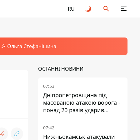
RU
🔎 Ольга Стефанішина
ОСТАННІ НОВИНИ
07:53
Дніпропетровщина під
масованою атакою ворога -
понад 20 разів ударив
дронами й артилерією
07:42
Нижньокамськ атакували