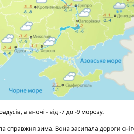
адусів, а вночі - від -7 до -9 морозу.
ла справжня зима
. Вона засипала дороги сніг