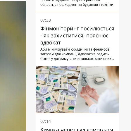
дронами й артилерією
області, є пошкодження будинків і техніки
07:33
Фінмоніторинг посилюється
- як захиститися, пояснює
адвокат
Аби мінімізувати юридичні та фінансові
загрози для компанії, адвокатка радить
бізнесу дотримуватися кількох ключових
правил
07:14
Киянка через суд домоглася