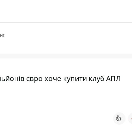
НІ
ільйонів євро хоче купити клуб АПЛ
👍