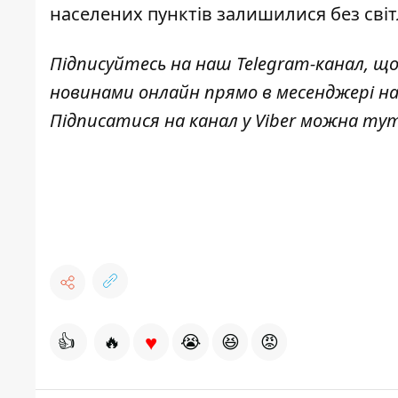
населених пунктів залишилися без сві
Підписуйтесь на наш
Telegram-канал
, щ
новинами онлайн прямо в месенджері н
Підписатися на канал у Viber можна
ту
♥
👍
🔥
😭
😆
😡