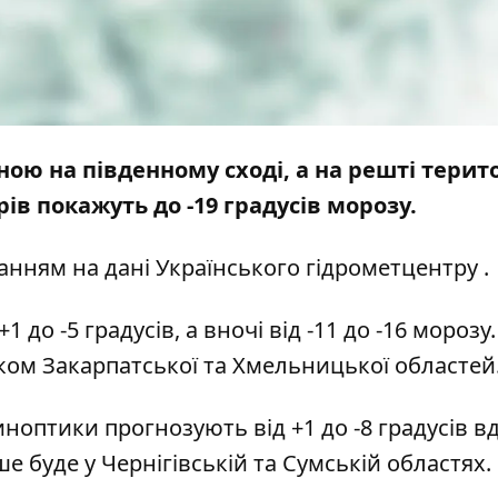
чною на південному сході, а на решті терито
ів покажуть до -19 градусів морозу.
анням на дані
Українського гідрометцентру
.
1 до -5 градусів, а вночі від -11 до -16 морозу.
ятком Закарпатської та Хмельницької областей
ноптики прогнозують від +1 до -8 градусів вд
ше буде у Чернігівській та Сумській областях.