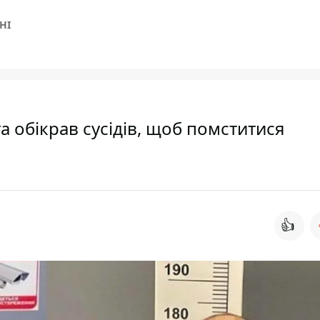
НІ
а обікрав сусідів, щоб помститися
👍