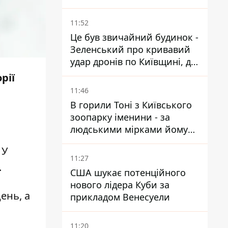
11:52
Це був звичайний будинок -
Зеленський про кривавий
удар дронів по Київщині, де
загинули дідусь, бабуся та їх
рії
малолітній онук
11:46
В горили Тоні з Київського
зоопарку іменини - за
людськими мірками йому
вже понад 90 років
 У
11:27
.
США шукає потенційного
нового лідера Куби за
ень, а
прикладом Венесуели
11:20