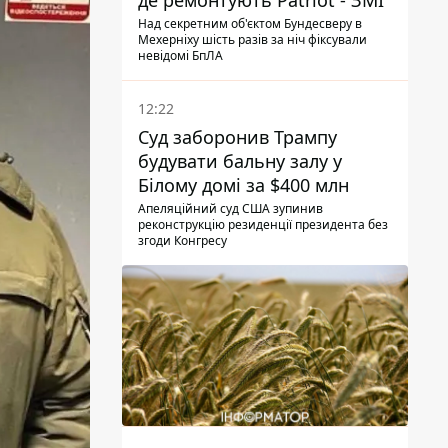
де ремонтують Patriot - ЗМІ
Над секретним об'єктом Бундесверу в
Мехерніху шість разів за ніч фіксували
невідомі БпЛА
12:22
Суд заборонив Трампу
будувати бальну залу у
Білому домі за $400 млн
Апеляційний суд США зупинив
реконструкцію резиденції президента без
згоди Конгресу