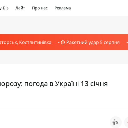
-Біз
Лайт
Про нас
Реклама
аторськ, Костянтинівка
🔴 Ракетний удар 5 серпня
 морозу: погода в Україні 13 січня
👍