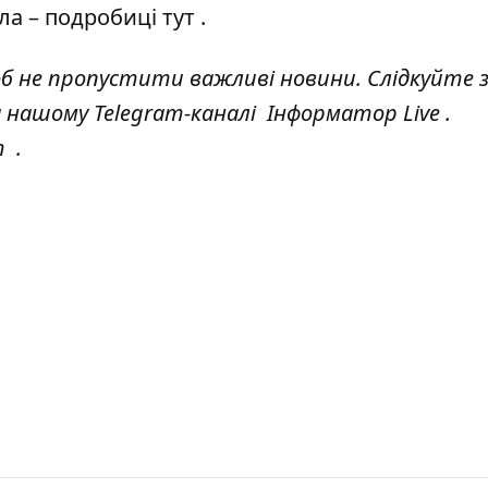
тла – подробиці
тут
.
об не пропустити важливі новини. Слідкуйте 
а нашому Telegram-каналі
Інформатор Live
.
т
.