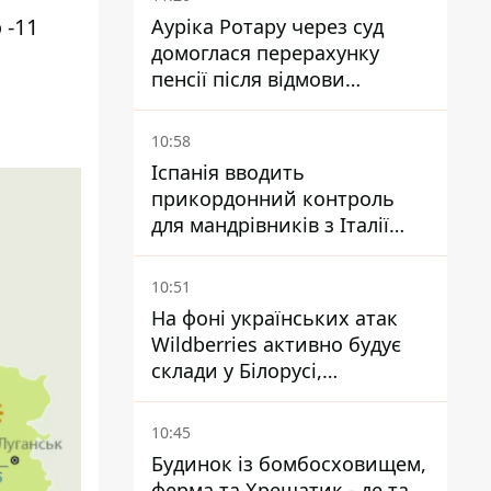
 -11
Ауріка Ротару через суд
домоглася перерахунку
пенсії після відмови
Пенсійного фонду
10:58
Іспанія вводить
прикордонний контроль
для мандрівників з Італії
через міграційний конфлікт
10:51
На фоні українських атак
Wildberries активно будує
склади у Білорусі,
Казахстані, Узбекистані
10:45
Будинок із бомбосховищем,
ферма та Хрещатик - де та