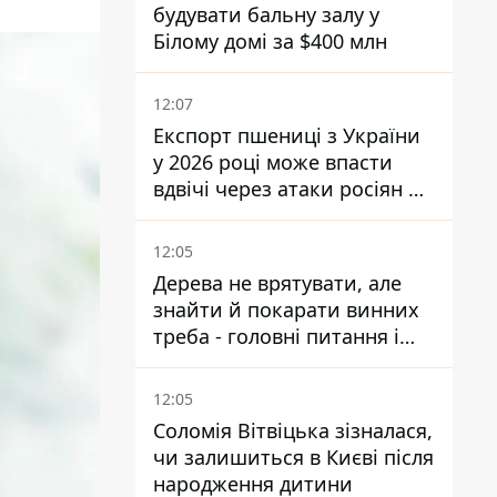
будувати бальну залу у
Білому домі за $400 млн
12:07
Експорт пшениці з України
у 2026 році може впасти
вдвічі через атаки росіян по
портах
12:05
Дерева не врятувати, але
знайти й покарати винних
треба - головні питання і
висновки з конфлікту на
Теремках
12:05
Соломія Вітвіцька зізналася,
чи залишиться в Києві після
народження дитини